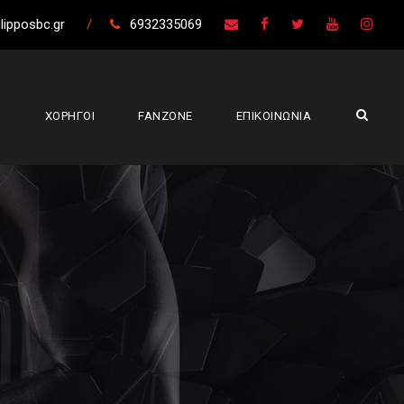
lipposbc.gr
/
6932335069
Σ
ΧΟΡΗΓΟΙ
FANZONE
ΕΠΙΚΟΙΝΩΝΙΑ