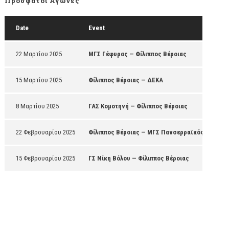
Πρόσφατοι Αγώνες
19
Δημοτικό Κλειστό Γυμναστήριο Λαγυνών
Recap
-
Date
Event
19
Κλειστό Λαμίας "Χαλκιοπούλειο"
Recap
-
22 Μαρτίου 2025
ΜΓΣ Γέφυρας — Φίλιππος Βέροιας
19
Κλειστό Γυμναστήριο Ελευθερούπολης
Recap
-
15 Μαρτίου 2025
Φίλιππος Βέροιας — ΔΕΚΑ
19
ΔΑΚ Σερρών
8 Μαρτίου 2025
ΓΑΣ Κομοτηνή — Φίλιππος Βέροιας
Recap
-
22 Φεβρουαρίου 2025
Φίλιππος Βέροιας — ΜΓΣ Πανσερραϊκός
19
Κλειστό Αρναίας
Recap
-
15 Φεβρουαρίου 2025
ΓΣ Νίκη Βόλου — Φίλιππος Βέροιας
19
Κλειστό Δ.Α.Κ. Χαλκηδόνας
Recap
-
19
Anatolia
Recap
-