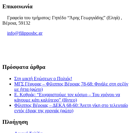
Επικοινωνία
Γραφεία του τμήματος: Γηπέδο “Άρης Γεωργιάδης” (Εληά) ,
Βέροια, 59132
info@filipposbc.gr
6932335069
Πρόσφατα άρθρα
Στη μικτή Ενώσεων ο Πολιός!
ΜΓΣ Γέφυρας – Φίλιππος Βέροιας 78-68: Φινάλε στη σεζόν
με ήττα (φώτο)
Ε. Κοθράς: “Ευχαριστούμε τον κόσμο – Του χρόνου να
κάνουμε κάτι καλύτερο” (βίντεο)
Φίλιππος Βέροιας – ΔΕΚΑ 68-60: Άνετη νίκη στο τελευταίο
εντός έδρας της χρονιάς (φώτο)
Πλοήγηση