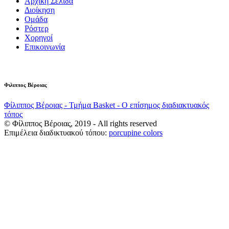
Αρχική Σελίδα
Διοίκηση
Ομάδα
Ρόστερ
Χορηγοί
Επικοινωνία
Φιλιππος Βέροιας
Φίλιππος Βέροιας - Τμήμα Basket - Ο επίσημος διαδιακτυακός
τόπος
© Φίλιππος Βέροιας, 2019 - All rights reserved
Επιμέλεια διαδικτυακού τόπου:
porcupine colors