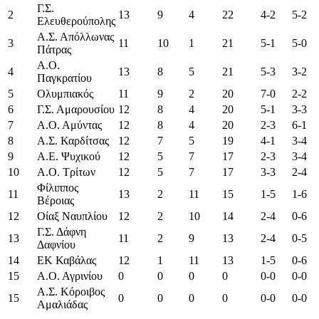
Γ.Σ.
2
13
9
4
22
4-2
5-2
Ελευθερούπολης
Α.Σ. Απόλλωνας
3
11
10
1
21
5-1
5-0
Πάτρας
Α.Ο.
4
13
8
5
21
5-3
3-2
Παγκρατίου
5
Ολυμπιακός
11
9
2
20
7-0
2-2
6
Γ.Σ. Αμαρουσίου
12
8
4
20
5-1
3-3
7
Α.Ο. Αμύντας
12
8
4
20
2-3
6-1
8
Α.Σ. Καρδίτσας
12
7
5
19
4-1
3-4
9
Α.Ε. Ψυχικού
12
5
7
17
2-3
3-4
10
Α.Ο. Τρίτων
12
5
7
17
3-3
2-4
Φίλιππος
11
13
2
11
15
1-5
1-6
Βέροιας
12
Οίαξ Ναυπλίου
12
2
10
14
2-4
0-6
Γ.Σ. Δάφνη
13
11
2
9
13
2-4
0-5
Δαφνίου
14
ΕΚ Καβάλας
12
1
11
13
1-5
0-6
15
Α.Ο. Αγρινίου
0
0
0
0
0-0
0-0
Α.Σ. Κόροιβος
15
0
0
0
0
0-0
0-0
Αμαλιάδας