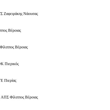
ΓΣ Ζαφειράκης Νάουσας
ππος Βέροιας
Φίλιππος Βέροιας
ΦΚ Πιερικός
ΓΕ Πιερίας
 ΑΠΣ Φίλιππος Βέροιας