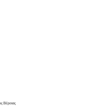
ος Βέροιας