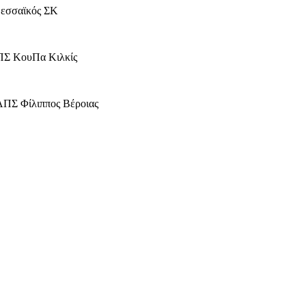
δεσσαϊκός ΣΚ
ΑΠΣ ΚουΠα Κιλκίς
ΑΠΣ Φίλιππος Βέροιας