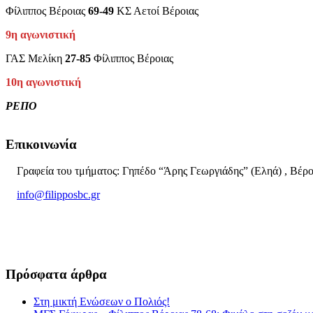
Φίλιππος Βέροιας
69-49
ΚΣ Αετοί Βέροιας
9η αγωνιστική
ΓΑΣ Μελίκη
27-85
Φίλιππος Βέροιας
10η αγωνιστική
ΡΕΠΟ
Επικοινωνία
Γραφεία του τμήματος: Γηπέδο “Άρης Γεωργιάδης” (Εληά) , Βέρο
info@filipposbc.gr
6932335069
Πρόσφατα άρθρα
Στη μικτή Ενώσεων ο Πολιός!