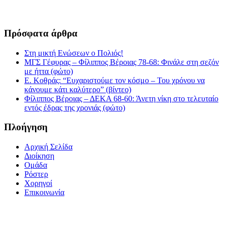
Πρόσφατα άρθρα
Στη μικτή Ενώσεων ο Πολιός!
ΜΓΣ Γέφυρας – Φίλιππος Βέροιας 78-68: Φινάλε στη σεζόν
με ήττα (φώτο)
Ε. Κοθράς: “Ευχαριστούμε τον κόσμο – Του χρόνου να
κάνουμε κάτι καλύτερο” (βίντεο)
Φίλιππος Βέροιας – ΔΕΚΑ 68-60: Άνετη νίκη στο τελευταίο
εντός έδρας της χρονιάς (φώτο)
Πλοήγηση
Αρχική Σελίδα
Διοίκηση
Ομάδα
Ρόστερ
Χορηγοί
Επικοινωνία