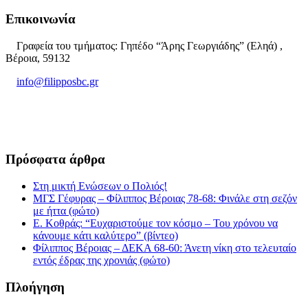
Επικοινωνία
Γραφεία του τμήματος: Γηπέδο “Άρης Γεωργιάδης” (Εληά) ,
Βέροια, 59132
info@filipposbc.gr
6932335069
Πρόσφατα άρθρα
Στη μικτή Ενώσεων ο Πολιός!
ΜΓΣ Γέφυρας – Φίλιππος Βέροιας 78-68: Φινάλε στη σεζόν
με ήττα (φώτο)
Ε. Κοθράς: “Ευχαριστούμε τον κόσμο – Του χρόνου να
κάνουμε κάτι καλύτερο” (βίντεο)
Φίλιππος Βέροιας – ΔΕΚΑ 68-60: Άνετη νίκη στο τελευταίο
εντός έδρας της χρονιάς (φώτο)
Πλοήγηση