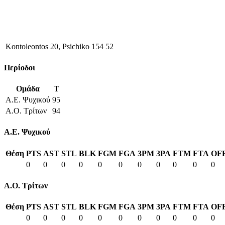
Kontoleontos 20, Psichiko 154 52
Περίοδοι
Ομάδα
T
Α.Ε. Ψυχικού
95
Α.Ο. Τρίτων
94
Α.Ε. Ψυχικού
Θέση
PTS
AST
STL
BLK
FGM
FGA
3PM
3PA
FTM
FTA
OF
0
0
0
0
0
0
0
0
0
0
0
Α.Ο. Τρίτων
Θέση
PTS
AST
STL
BLK
FGM
FGA
3PM
3PA
FTM
FTA
OF
0
0
0
0
0
0
0
0
0
0
0