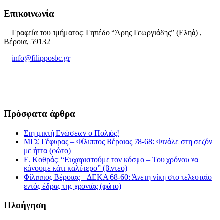
Επικοινωνία
Γραφεία του τμήματος: Γηπέδο “Άρης Γεωργιάδης” (Εληά) ,
Βέροια, 59132
info@filipposbc.gr
6932335069
Πρόσφατα άρθρα
Στη μικτή Ενώσεων ο Πολιός!
ΜΓΣ Γέφυρας – Φίλιππος Βέροιας 78-68: Φινάλε στη σεζόν
με ήττα (φώτο)
Ε. Κοθράς: “Ευχαριστούμε τον κόσμο – Του χρόνου να
κάνουμε κάτι καλύτερο” (βίντεο)
Φίλιππος Βέροιας – ΔΕΚΑ 68-60: Άνετη νίκη στο τελευταίο
εντός έδρας της χρονιάς (φώτο)
Πλοήγηση