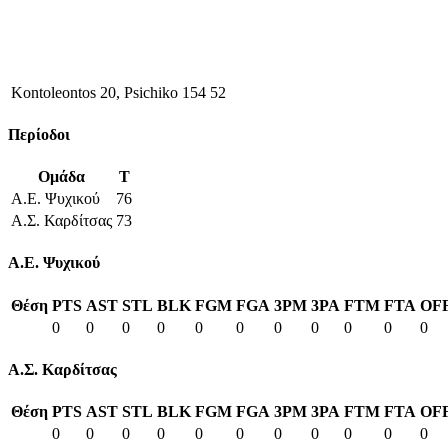
Kontoleontos 20, Psichiko 154 52
Περίοδοι
Ομάδα
T
Α.Ε. Ψυχικού
76
Α.Σ. Καρδίτσας
73
Α.Ε. Ψυχικού
Θέση
PTS
AST
STL
BLK
FGM
FGA
3PM
3PA
FTM
FTA
OF
0
0
0
0
0
0
0
0
0
0
0
Α.Σ. Καρδίτσας
Θέση
PTS
AST
STL
BLK
FGM
FGA
3PM
3PA
FTM
FTA
OF
0
0
0
0
0
0
0
0
0
0
0