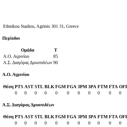
Ethnikou Stadiou, Agrinio 301 31, Greece
Περίοδοι
Ομάδα
T
Α.Ο. Αγρινίου
85
Α.Σ. Διαγόρας Δρυοπιδέων
90
Α.Ο. Αγρινίου
Θέση
PTS
AST
STL
BLK
FGM
FGA
3PM
3PA
FTM
FTA
OF
0
0
0
0
0
0
0
0
0
0
0
Α.Σ. Διαγόρας Δρυοπιδέων
Θέση
PTS
AST
STL
BLK
FGM
FGA
3PM
3PA
FTM
FTA
OF
0
0
0
0
0
0
0
0
0
0
0