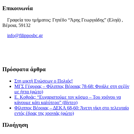
Επικοινωνία
Γραφεία του τμήματος: Γηπέδο “Άρης Γεωργιάδης” (Εληά) ,
Βέροια, 59132
info@filipposbc.gr
6932335069
Πρόσφατα άρθρα
Στη μικτή Ενώσεων ο Πολιός!
ΜΓΣ Γέφυρας – Φίλιππος Βέροιας 78-68: Φινάλε στη σεζόν
με ήττα (φώτο)
Ε. Κοθράς: “Ευχαριστούμε τον κόσμο – Του χρόνου να
κάνουμε κάτι καλύτερο” (βίντεο)
Φίλιππος Βέροιας – ΔΕΚΑ 68-60: Άνετη νίκη στο τελευταίο
εντός έδρας της χρονιάς (φώτο)
Πλοήγηση