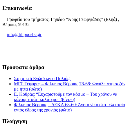
Επικοινωνία
Γραφεία του τμήματος: Γηπέδο “Άρης Γεωργιάδης” (Εληά) ,
Βέροια, 59132
info@filipposbc.gr
6932335069
Πρόσφατα άρθρα
Στη μικτή Ενώσεων ο Πολιός!
ΜΓΣ Γέφυρας – Φίλιππος Βέροιας 78-68: Φινάλε στη σεζόν
με ήττα (φώτο)
Ε. Κοθράς: “Ευχαριστούμε τον κόσμο – Του χρόνου να
κάνουμε κάτι καλύτερο” (βίντεο)
Φίλιππος Βέροιας – ΔΕΚΑ 68-60: Άνετη νίκη στο τελευταίο
εντός έδρας της χρονιάς (φώτο)
Πλοήγηση