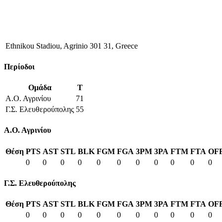
Ethnikou Stadiou, Agrinio 301 31, Greece
Περίοδοι
Ομάδα
T
Α.Ο. Αγρινίου
71
Γ.Σ. Ελευθερούπολης
55
Α.Ο. Αγρινίου
Θέση
PTS
AST
STL
BLK
FGM
FGA
3PM
3PA
FTM
FTA
OF
0
0
0
0
0
0
0
0
0
0
0
Γ.Σ. Ελευθερούπολης
Θέση
PTS
AST
STL
BLK
FGM
FGA
3PM
3PA
FTM
FTA
OF
0
0
0
0
0
0
0
0
0
0
0