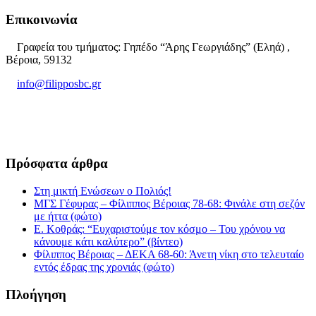
Επικοινωνία
Γραφεία του τμήματος: Γηπέδο “Άρης Γεωργιάδης” (Εληά) ,
Βέροια, 59132
info@filipposbc.gr
6932335069
Πρόσφατα άρθρα
Στη μικτή Ενώσεων ο Πολιός!
ΜΓΣ Γέφυρας – Φίλιππος Βέροιας 78-68: Φινάλε στη σεζόν
με ήττα (φώτο)
Ε. Κοθράς: “Ευχαριστούμε τον κόσμο – Του χρόνου να
κάνουμε κάτι καλύτερο” (βίντεο)
Φίλιππος Βέροιας – ΔΕΚΑ 68-60: Άνετη νίκη στο τελευταίο
εντός έδρας της χρονιάς (φώτο)
Πλοήγηση