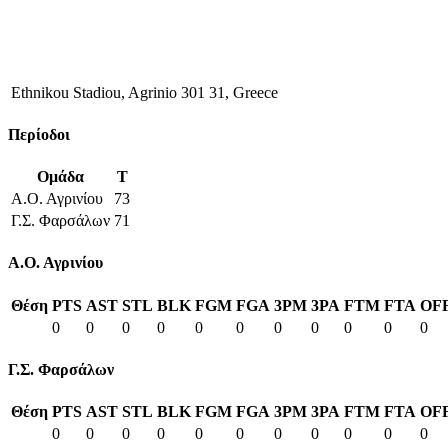
Ethnikou Stadiou, Agrinio 301 31, Greece
Περίοδοι
Ομάδα
T
Α.Ο. Αγρινίου
73
Γ.Σ. Φαρσάλων
71
Α.Ο. Αγρινίου
Θέση
PTS
AST
STL
BLK
FGM
FGA
3PM
3PA
FTM
FTA
OF
0
0
0
0
0
0
0
0
0
0
0
Γ.Σ. Φαρσάλων
Θέση
PTS
AST
STL
BLK
FGM
FGA
3PM
3PA
FTM
FTA
OF
0
0
0
0
0
0
0
0
0
0
0