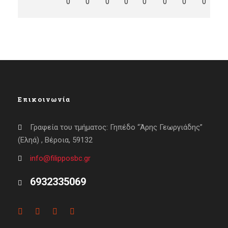
0
0
0
0
0
0
0
0
0
Επικοινωνία
Γραφεία του τμήματος: Γηπέδο “Άρης Γεωργιάδης”
(Εληά) , Βέροια, 59132
info@filipposbc.gr
6932335069