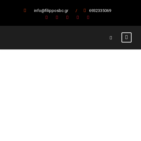
info@filipposbc.gr
/
6932335069
Α.Ο.
Παγκρατίου
— Α.Σ.
Κόροιβος