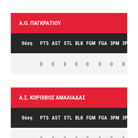
Α.Ο. ΠΑΓΚΡΑΤΊΟΥ
Θέση
PTS
AST
STL
BLK
FGM
FGA
3PM
3PA
F
0
0
0
0
0
0
0
0
0
Α.Σ. ΚΌΡΟΙΒΟΣ ΑΜΑΛΙΆΔΑΣ
Θέση
PTS
AST
STL
BLK
FGM
FGA
3PM
3PA
F