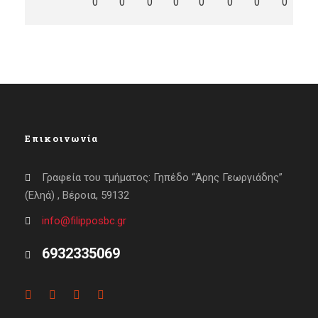
0
0
0
0
0
0
0
0
0
Επικοινωνία
Γραφεία του τμήματος: Γηπέδο “Άρης Γεωργιάδης”
(Εληά) , Βέροια, 59132
info@filipposbc.gr
6932335069