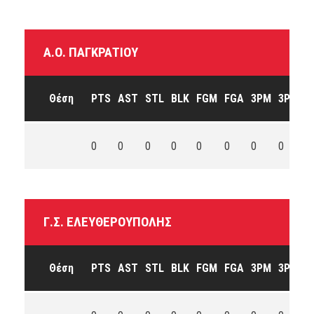
Α.Ο. ΠΑΓΚΡΑΤΊΟΥ
Θέση
PTS
AST
STL
BLK
FGM
FGA
3PM
3PA
F
0
0
0
0
0
0
0
0
0
Γ.Σ. ΕΛΕΥΘΕΡΟΎΠΟΛΗΣ
Θέση
PTS
AST
STL
BLK
FGM
FGA
3PM
3PA
F