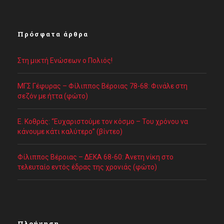
Πρόσφατα άρθρα
Στη μικτή Ενώσεων ο Πολιός!
ΜΓΣ Γέφυρας – Φίλιππος Βέροιας 78-68: Φινάλε στη
σεζόν με ήττα (φώτο)
Ε. Κοθράς: “Ευχαριστούμε τον κόσμο – Του χρόνου να
κάνουμε κάτι καλύτερο” (βίντεο)
Φίλιππος Βέροιας – ΔΕΚΑ 68-60: Άνετη νίκη στο
τελευταίο εντός έδρας της χρονιάς (φώτο)
Πλοήγηση