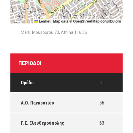
Leaflet
|
Map data ©
OpenStreetMap
contributors
Mark. Mousourou 70, Athina 116 36
ΠΕΡΊΟΔΟΙ
Ομάδα
T
Α.Ο. Παγκρατίου
56
Γ.Σ. Ελευθερούπολης
63