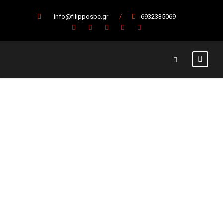
info@filipposbc.gr
/
6932335069
Α.Ο.
Παγκρατίου
— Γ.Σ.
Ελευθερούπο