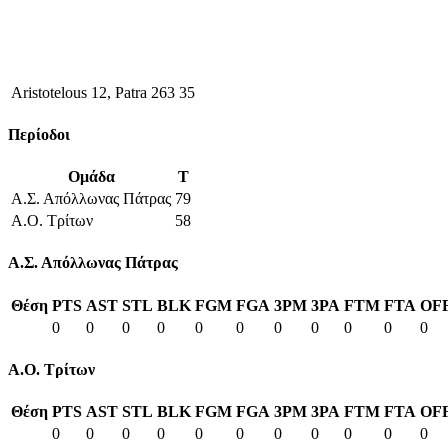
Aristotelous 12, Patra 263 35
Περίοδοι
Ομάδα
T
Α.Σ. Απόλλωνας Πάτρας
79
Α.Ο. Τρίτων
58
Α.Σ. Απόλλωνας Πάτρας
Θέση
PTS
AST
STL
BLK
FGM
FGA
3PM
3PA
FTM
FTA
OF
0
0
0
0
0
0
0
0
0
0
0
Α.Ο. Τρίτων
Θέση
PTS
AST
STL
BLK
FGM
FGA
3PM
3PA
FTM
FTA
OF
0
0
0
0
0
0
0
0
0
0
0