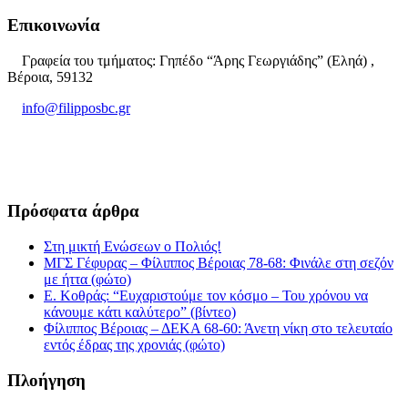
Επικοινωνία
Γραφεία του τμήματος: Γηπέδο “Άρης Γεωργιάδης” (Εληά) ,
Βέροια, 59132
info@filipposbc.gr
6932335069
Πρόσφατα άρθρα
Στη μικτή Ενώσεων ο Πολιός!
ΜΓΣ Γέφυρας – Φίλιππος Βέροιας 78-68: Φινάλε στη σεζόν
με ήττα (φώτο)
Ε. Κοθράς: “Ευχαριστούμε τον κόσμο – Του χρόνου να
κάνουμε κάτι καλύτερο” (βίντεο)
Φίλιππος Βέροιας – ΔΕΚΑ 68-60: Άνετη νίκη στο τελευταίο
εντός έδρας της χρονιάς (φώτο)
Πλοήγηση