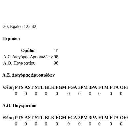
20, Egaleo 122 42
Περίοδοι
Ομάδα
T
Α.Σ. Διαγόρας Δρυοπιδέων
98
Α.Ο. Παγκρατίου
96
Α.Σ. Διαγόρας Δρυοπιδέων
Θέση
PTS
AST
STL
BLK
FGM
FGA
3PM
3PA
FTM
FTA
OF
0
0
0
0
0
0
0
0
0
0
0
Α.Ο. Παγκρατίου
Θέση
PTS
AST
STL
BLK
FGM
FGA
3PM
3PA
FTM
FTA
OF
0
0
0
0
0
0
0
0
0
0
0