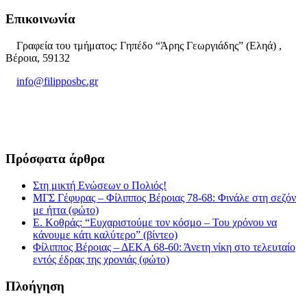
Επικοινωνία
Γραφεία του τμήματος: Γηπέδο “Άρης Γεωργιάδης” (Εληά) ,
Βέροια, 59132
info@filipposbc.gr
6932335069
Πρόσφατα άρθρα
Στη μικτή Ενώσεων ο Πολιός!
ΜΓΣ Γέφυρας – Φίλιππος Βέροιας 78-68: Φινάλε στη σεζόν
με ήττα (φώτο)
Ε. Κοθράς: “Ευχαριστούμε τον κόσμο – Του χρόνου να
κάνουμε κάτι καλύτερο” (βίντεο)
Φίλιππος Βέροιας – ΔΕΚΑ 68-60: Άνετη νίκη στο τελευταίο
εντός έδρας της χρονιάς (φώτο)
Πλοήγηση