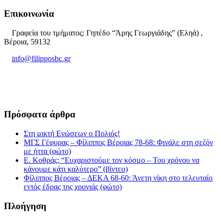
Επικοινωνία
Γραφεία του τμήματος: Γηπέδο “Άρης Γεωργιάδης” (Εληά) ,
Βέροια, 59132
info@filipposbc.gr
6932335069
Πρόσφατα άρθρα
Στη μικτή Ενώσεων ο Πολιός!
ΜΓΣ Γέφυρας – Φίλιππος Βέροιας 78-68: Φινάλε στη σεζόν
με ήττα (φώτο)
Ε. Κοθράς: “Ευχαριστούμε τον κόσμο – Του χρόνου να
κάνουμε κάτι καλύτερο” (βίντεο)
Φίλιππος Βέροιας – ΔΕΚΑ 68-60: Άνετη νίκη στο τελευταίο
εντός έδρας της χρονιάς (φώτο)
Πλοήγηση