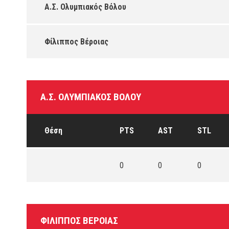
Α.Σ. Ολυμπιακός Βόλου
Φίλιππος Βέροιας
Α.Σ. ΟΛΥΜΠΙΑΚΌΣ ΒΌΛΟΥ
Θέση
PTS
AST
STL
0
0
0
ΦΊΛΙΠΠΟΣ ΒΈΡΟΙΑΣ