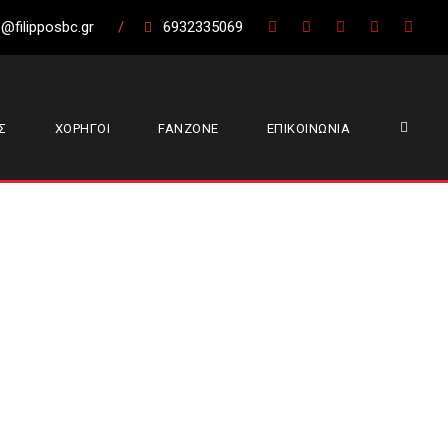
@filipposbc.gr
/
6932335069
Σ
ΧΟΡΗΓΟΙ
FANZONE
ΕΠΙΚΟΙΝΩΝΙΑ
ιππος Βέροιας