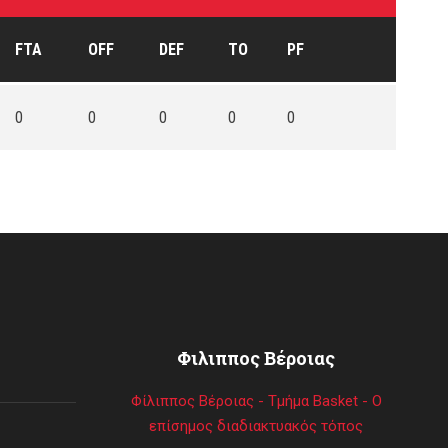
FTA
OFF
DEF
TO
PF
0
0
0
0
0
Φιλιππος Βέροιας
Φίλιππος Βέροιας - Τμήμα Basket - Ο
επίσημος διαδιακτυακός τόπος