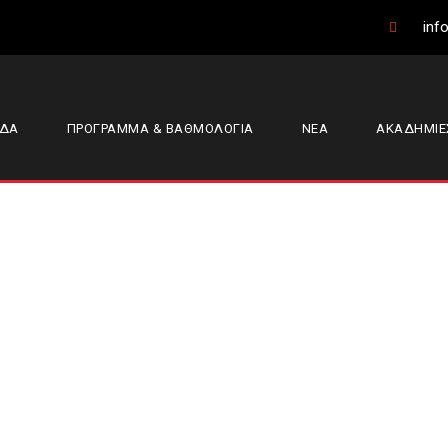
info
ΑΔΑ
ΠΡΟΓΡΑΜΜΑ & ΒΑΘΜΟΛΟΓΙΑ
ΝΕΑ
ΑΚΑΔΗΜΙΕ
κός Βόλου — Φίλ