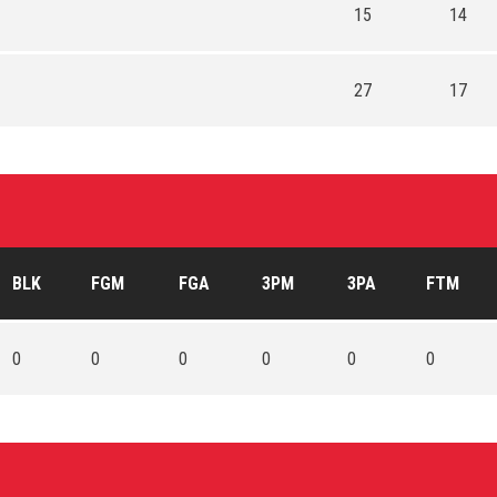
15
14
27
17
BLK
FGM
FGA
3PM
3PA
FTM
0
0
0
0
0
0