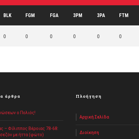
BLK
FGM
FGA
3PM
3PA
FTM
0
0
0
0
0
0
α άρθρα
Πλοήγηση
Ενώσεων ο Πολιός!
Αρχική Σελίδα
ς – Φίλιππος Βέροιας 78-68:
Διοίκηση
 σεζόν με ήττα (φώτο)