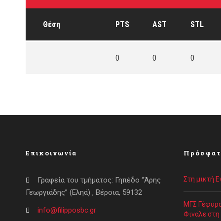
Θέση
PTS
AST
STL
0
0
0
Επικοινωνία
Πρόσφατ
Στη μικτή 
Γραφεία του τμήματος: Γηπέδο “Άρης
Γεωργιάδης” (Εληά) , Βέροια, 59132
ΜΓΣ Γέφυρα
info@filipposbc.gr
Φινάλε στη