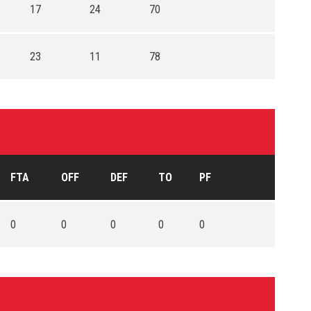
17
24
70
23
11
78
FTA
OFF
DEF
TO
PF
0
0
0
0
0