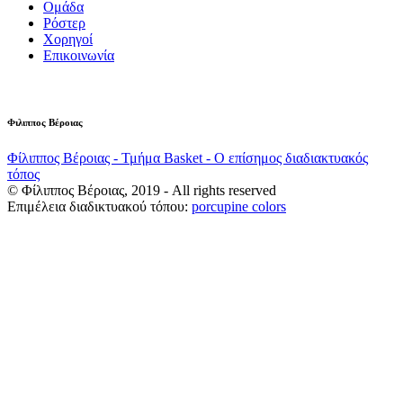
Ομάδα
Ρόστερ
Χορηγοί
Επικοινωνία
Φιλιππος Βέροιας
Φίλιππος Βέροιας - Τμήμα Basket - Ο επίσημος διαδιακτυακός
τόπος
© Φίλιππος Βέροιας, 2019 - All rights reserved
Επιμέλεια διαδικτυακού τόπου:
porcupine colors