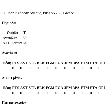
60 John Kennedy Avenue, Pilea 555 35, Greece
Περίοδοι
Ομάδα
T
Ανατόλια
80
Α.Ο. Τρίτων
64
Ανατόλια
Θέση
PTS
AST
STL
BLK
FGM
FGA
3PM
3PA
FTM
FTA
OF
0
0
0
0
0
0
0
0
0
0
0
Α.Ο. Τρίτων
Θέση
PTS
AST
STL
BLK
FGM
FGA
3PM
3PA
FTM
FTA
OF
0
0
0
0
0
0
0
0
0
0
0
Επικοινωνία