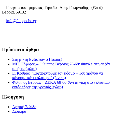
Γραφεία του τμήματος: Γηπέδο “Άρης Γεωργιάδης” (Εληά) ,
Βέροια, 59132
info@filipposbc.gr
6932335069
Πρόσφατα άρθρα
Στη μικτή Ενώσεων ο Πολιός!
ΜΓΣ Γέφυρας – Φίλιππος Βέροιας 78-68: Φινάλε στη σεζόν
με ήττα (φώτο)
Ε. Κοθράς: “Ευχαριστούμε τον κόσμο – Του χρόνου να
κάνουμε κάτι καλύτερο” (βίντεο)
Φίλιππος Βέροιας – ΔΕΚΑ 68-60: Άνετη νίκη στο τελευταίο
εντός έδρας της χρονιάς (φώτο)
Πλοήγηση
Αρχική Σελίδα
Διοίκηση