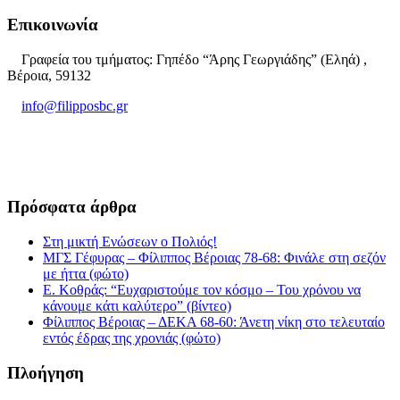
Επικοινωνία
Γραφεία του τμήματος: Γηπέδο “Άρης Γεωργιάδης” (Εληά) ,
Βέροια, 59132
info@filipposbc.gr
6932335069
Πρόσφατα άρθρα
Στη μικτή Ενώσεων ο Πολιός!
ΜΓΣ Γέφυρας – Φίλιππος Βέροιας 78-68: Φινάλε στη σεζόν
με ήττα (φώτο)
Ε. Κοθράς: “Ευχαριστούμε τον κόσμο – Του χρόνου να
κάνουμε κάτι καλύτερο” (βίντεο)
Φίλιππος Βέροιας – ΔΕΚΑ 68-60: Άνετη νίκη στο τελευταίο
εντός έδρας της χρονιάς (φώτο)
Πλοήγηση