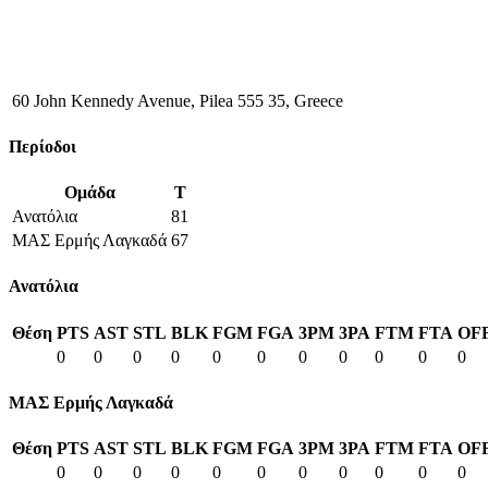
60 John Kennedy Avenue, Pilea 555 35, Greece
Περίοδοι
Ομάδα
T
Ανατόλια
81
ΜΑΣ Ερμής Λαγκαδά
67
Ανατόλια
Θέση
PTS
AST
STL
BLK
FGM
FGA
3PM
3PA
FTM
FTA
OF
0
0
0
0
0
0
0
0
0
0
0
ΜΑΣ Ερμής Λαγκαδά
Θέση
PTS
AST
STL
BLK
FGM
FGA
3PM
3PA
FTM
FTA
OF
0
0
0
0
0
0
0
0
0
0
0