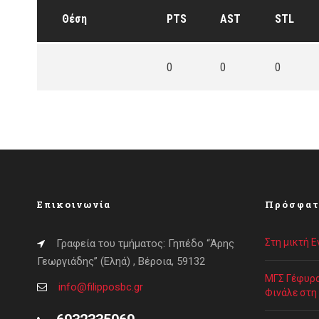
Θέση
PTS
AST
STL
0
0
0
Επικοινωνία
Πρόσφατ
Στη μικτή 
Γραφεία του τμήματος: Γηπέδο “Άρης
Γεωργιάδης” (Εληά) , Βέροια, 59132
ΜΓΣ Γέφυρα
info@filipposbc.gr
Φινάλε στη