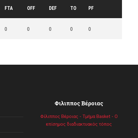
FTA
OFF
DEF
TO
PF
0
0
0
0
0
Φιλιππος Βέροιας
Φίλιππος Βέροιας - Τμήμα Basket - Ο
επίσημος διαδιακτυακός τόπος