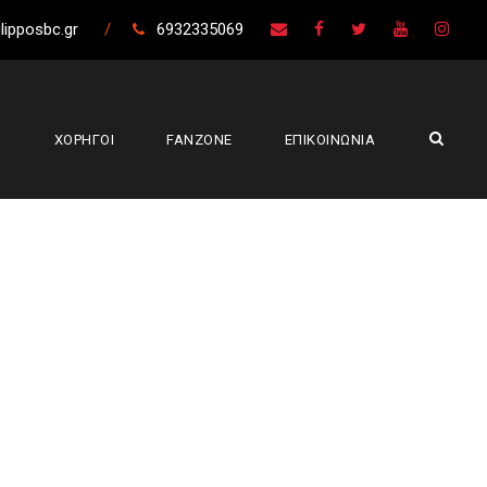
lipposbc.gr
/
6932335069
Σ
ΧΟΡΗΓΟΙ
FANZONE
ΕΠΙΚΟΙΝΩΝΙΑ
ου (86-66)