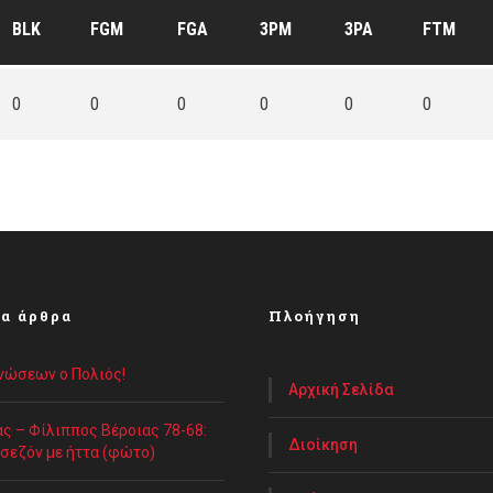
BLK
FGM
FGA
3PM
3PA
FTM
0
0
0
0
0
0
α άρθρα
Πλοήγηση
Ενώσεων ο Πολιός!
Αρχική Σελίδα
ς – Φίλιππος Βέροιας 78-68:
Διοίκηση
 σεζόν με ήττα (φώτο)