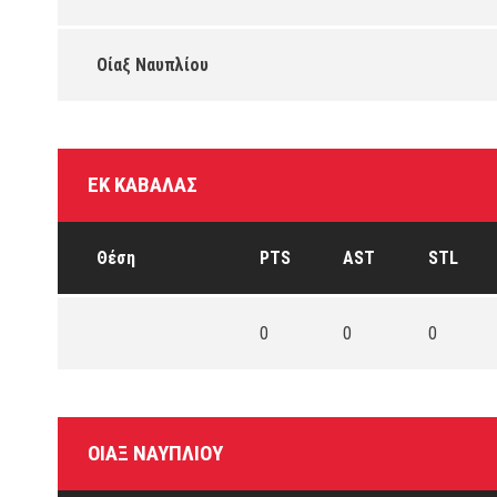
Οίαξ Ναυπλίου
ΕΚ ΚΑΒΆΛΑΣ
Θέση
PTS
AST
STL
0
0
0
ΟΊΑΞ ΝΑΥΠΛΊΟΥ