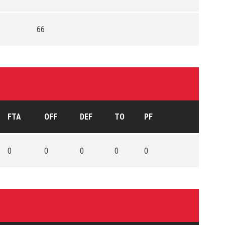
66
FTA
OFF
DEF
TO
PF
0
0
0
0
0