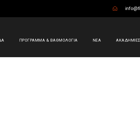
info@fi
ΔΑ
ΠΡΟΓΡΑΜΜΑ & ΒΑΘΜΟΛΟΓΙΑ
ΝΕΑ
ΑΚΑΔΗΜΙΕ
ς — Οίαξ Ναυπλί