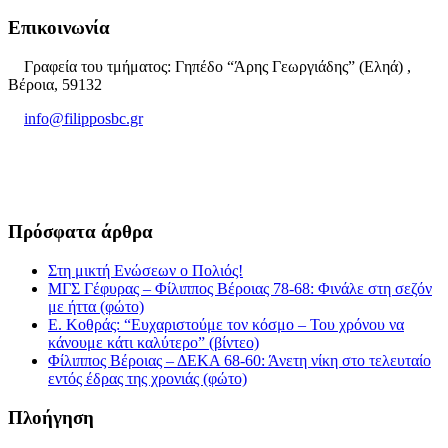
Επικοινωνία
Γραφεία του τμήματος: Γηπέδο “Άρης Γεωργιάδης” (Εληά) ,
Βέροια, 59132
info@filipposbc.gr
6932335069
Πρόσφατα άρθρα
Στη μικτή Ενώσεων ο Πολιός!
ΜΓΣ Γέφυρας – Φίλιππος Βέροιας 78-68: Φινάλε στη σεζόν
με ήττα (φώτο)
Ε. Κοθράς: “Ευχαριστούμε τον κόσμο – Του χρόνου να
κάνουμε κάτι καλύτερο” (βίντεο)
Φίλιππος Βέροιας – ΔΕΚΑ 68-60: Άνετη νίκη στο τελευταίο
εντός έδρας της χρονιάς (φώτο)
Πλοήγηση