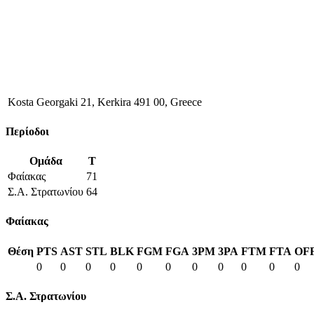
Kosta Georgaki 21, Kerkira 491 00, Greece
Περίοδοι
Ομάδα
T
Φαίακας
71
Σ.Α. Στρατωνίου
64
Φαίακας
Θέση
PTS
AST
STL
BLK
FGM
FGA
3PM
3PA
FTM
FTA
OF
0
0
0
0
0
0
0
0
0
0
0
Σ.Α. Στρατωνίου