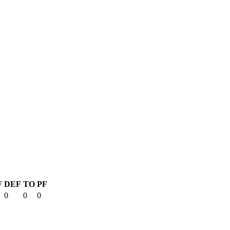
F
DEF
TO
PF
0
0
0