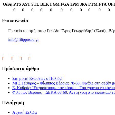
Θέση
PTS
AST
STL
BLK
FGM
FGA
3PM
3PA
FTM
FTA
OF
0
0
0
0
0
0
0
0
0
0
0
Επικοινωνία
Γραφεία του τμήματος: Γηπέδο “Άρης Γεωργιάδης” (Εληά) , Βέρ
info@filipposbc.gr
6932335069
Πρόσφατα άρθρα
Στη μικτή Ενώσεων ο Πολιός!
ΜΓΣ Γέφυρας – Φίλιππος Βέροιας 78-68: Φινάλε στη σεζόν με
Ε. Κοθράς: “Ευχαριστούμε τον κόσμο – Του χρόνου να κάνουμ
Φίλιππος Βέροιας – ΔΕΚΑ 68-60: Άνετη νίκη στο τελευταίο εν
Πλοήγηση
Αρχική Σελίδα