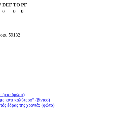
F
DEF
TO
PF
0
0
0
οια, 59132
 ήττα (φώτο)
ε κάτι καλύτερο” (βίντεο)
τός έδρας της χρονιάς (φώτο)