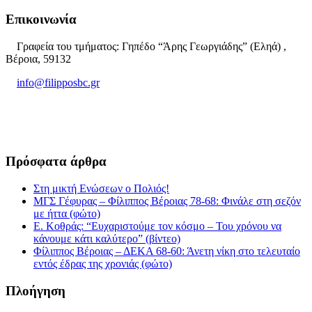
Επικοινωνία
Γραφεία του τμήματος: Γηπέδο “Άρης Γεωργιάδης” (Εληά) ,
Βέροια, 59132
info@filipposbc.gr
6932335069
Πρόσφατα άρθρα
Στη μικτή Ενώσεων ο Πολιός!
ΜΓΣ Γέφυρας – Φίλιππος Βέροιας 78-68: Φινάλε στη σεζόν
με ήττα (φώτο)
Ε. Κοθράς: “Ευχαριστούμε τον κόσμο – Του χρόνου να
κάνουμε κάτι καλύτερο” (βίντεο)
Φίλιππος Βέροιας – ΔΕΚΑ 68-60: Άνετη νίκη στο τελευταίο
εντός έδρας της χρονιάς (φώτο)
Πλοήγηση