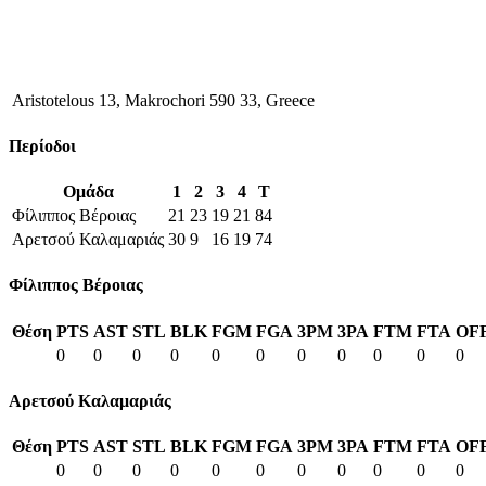
Aristotelous 13, Makrochori 590 33, Greece
Περίοδοι
Ομάδα
1
2
3
4
T
Φίλιππος Βέροιας
21
23
19
21
84
Αρετσού Καλαμαριάς
30
9
16
19
74
Φίλιππος Βέροιας
Θέση
PTS
AST
STL
BLK
FGM
FGA
3PM
3PA
FTM
FTA
OF
0
0
0
0
0
0
0
0
0
0
0
Αρετσού Καλαμαριάς
Θέση
PTS
AST
STL
BLK
FGM
FGA
3PM
3PA
FTM
FTA
OF
0
0
0
0
0
0
0
0
0
0
0