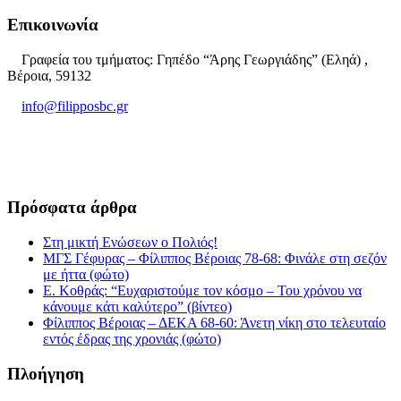
Επικοινωνία
Γραφεία του τμήματος: Γηπέδο “Άρης Γεωργιάδης” (Εληά) ,
Βέροια, 59132
info@filipposbc.gr
6932335069
Πρόσφατα άρθρα
Στη μικτή Ενώσεων ο Πολιός!
ΜΓΣ Γέφυρας – Φίλιππος Βέροιας 78-68: Φινάλε στη σεζόν
με ήττα (φώτο)
Ε. Κοθράς: “Ευχαριστούμε τον κόσμο – Του χρόνου να
κάνουμε κάτι καλύτερο” (βίντεο)
Φίλιππος Βέροιας – ΔΕΚΑ 68-60: Άνετη νίκη στο τελευταίο
εντός έδρας της χρονιάς (φώτο)
Πλοήγηση