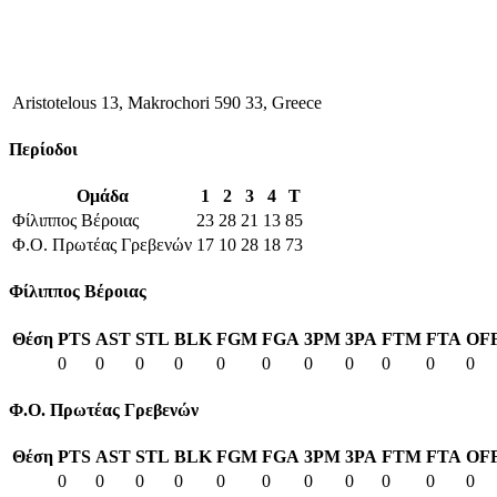
Aristotelous 13, Makrochori 590 33, Greece
Περίοδοι
Ομάδα
1
2
3
4
T
Φίλιππος Βέροιας
23
28
21
13
85
Φ.Ο. Πρωτέας Γρεβενών
17
10
28
18
73
Φίλιππος Βέροιας
Θέση
PTS
AST
STL
BLK
FGM
FGA
3PM
3PA
FTM
FTA
OF
0
0
0
0
0
0
0
0
0
0
0
Φ.Ο. Πρωτέας Γρεβενών
Θέση
PTS
AST
STL
BLK
FGM
FGA
3PM
3PA
FTM
FTA
OF
0
0
0
0
0
0
0
0
0
0
0