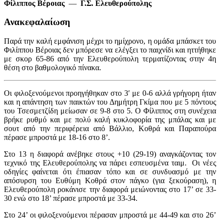
Φίλιππος Βέροιας
—
Γ.Σ. Ελευθερούπολης
Ανακεφαλαίωση
Παρά την καλή εμφάνιση μέχρι το ημίχρονο, η ομάδα μπάσκετ του
Φιλίππου Βέροιας δεν μπόρεσε να ελέγξει το παιχνίδι και ηττήθηκε
με σκορ 65-86 από την Ελευθερούπολη τερματίζοντας στην 4η
θέση στο βαθμολογικό πίνακα.
Οι φιλοξενούμενοι προηγήθηκαν στο 3′ με 0-6 αλλά γρήγορη ήταν
και η απάντηση των παικτών του Δημήτρη Γκίμα που με 5 πόντους
του Τσεσμετζίδη μείωσαν σε 9-8 στο 5. Ο Φίλιππος στη συνέχεια
βρήκε ρυθμό και με πολύ καλή κυκλοφορία της μπάλας και με
σουτ από την περιφέρεια από Βάλλιο, Κοθρά και Παραπούρα
πέρασε μπροστά με 18-16 στο 8’.
Στο 13 η διαφορά ανέβηκε στους +10 (29-19) αναγκάζοντας τον
τεχνικό της Ελευθερούπολης να πάρει εσπευσμένα ταιμ. Οι νέες
οδηγίες φαίνεται ότι έπιασαν τόπο και σε συνδυασμό με την
απόσυρση του Ευθύμη Κοθρά στον πάγκο (για ξεκούραση), η
Ελευθερούπολη ροκάνισε την διαφορά μειώνοντας στο 17’ σε 33-
30 ενώ στο 18’ πέρασε μπροστά με 33-34.
Στο 24’ οι φιλοξενούμενοι πέρασαν μπροστά με 44-49 και στο 26’