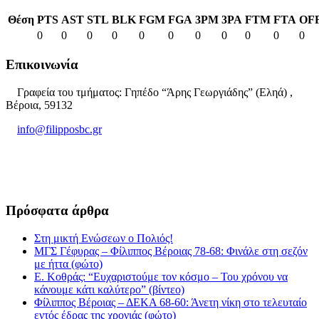
Θέση
PTS
AST
STL
BLK
FGM
FGA
3PM
3PA
FTM
FTA
OF
0
0
0
0
0
0
0
0
0
0
0
Επικοινωνία
Γραφεία του τμήματος: Γηπέδο “Άρης Γεωργιάδης” (Εληά) ,
Βέροια, 59132
info@filipposbc.gr
6932335069
Πρόσφατα άρθρα
Στη μικτή Ενώσεων ο Πολιός!
ΜΓΣ Γέφυρας – Φίλιππος Βέροιας 78-68: Φινάλε στη σεζόν
με ήττα (φώτο)
Ε. Κοθράς: “Ευχαριστούμε τον κόσμο – Του χρόνου να
κάνουμε κάτι καλύτερο” (βίντεο)
Φίλιππος Βέροιας – ΔΕΚΑ 68-60: Άνετη νίκη στο τελευταίο
εντός έδρας της χρονιάς (φώτο)