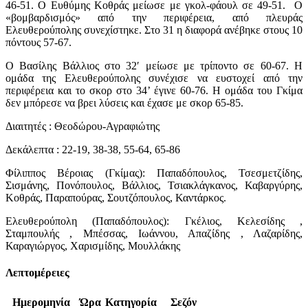
46-51. Ο Ευθύμης Κοθράς μείωσε με γκολ-φάουλ σε 49-51. Ο
«βομβαρδισμός» από την περιφέρεια, από πλευράς
Ελευθερούπολης συνεχίστηκε. Στο 31 η διαφορά ανέβηκε στους 10
πόντους 57-67.
Ο Βασίλης Βάλλιος στο 32′ μείωσε με τρίποντο σε 60-67. Η
ομάδα της Ελευθερούπολης συνέχισε να ευστοχεί από την
περιφέρεια και το σκορ στο 34’ έγινε 60-76. Η ομάδα του Γκίμα
δεν μπόρεσε να βρει λύσεις και έχασε με σκορ 65-85.
Διαιτητές : Θεοδώρου-Αγραφιώτης
Δεκάλεπτα : 22-19, 38-38, 55-64, 65-86
Φίλιππος Βέροιας (Γκίμας): Παπαδόπουλος, Τσεσμετζίδης,
Σισμάνης, Πονόπουλος, Βάλλιος, Τσιακλάγκανος, Καβαργύρης,
Κοθράς, Παραπούρας, Σουτζόπουλος, Καντάρκος.
Ελευθερούπολη (Παπαδόπουλος): Γκέλιος, Κελεσίδης ,
Σταμπουλής , Μπέσσας, Ιωάννου, Απαζίδης , Λαζαρίδης,
Καραγιώργος, Χαρισμίδης, Μουλλάκης
Λεπτομέρειες
Ημερομηνία
Ώρα
Κατηγορία
Σεζόν