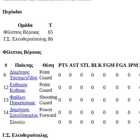
Περίοδοι
Ομάδα
T
Φίλιππος Βέροιας
65
Γ.Σ. Ελευθερούπολης
86
Φίλιππος Βέροιας
#
Παίκτης
Θέση
PTS
AST
STL
BLK
FGM
FGA
3PM
Δημήτρης
Point
6
0
0
0
0
0
0
0
Τσεσμετζίδης
Guard
Ευθυμης
Point
12
0
0
0
0
0
0
0
Κοθρας
Guard
Φαίδων
Shooting
13
0
0
0
0
0
0
0
Παραπούρας
Guard
Δημήτρης
Power
14
0
0
0
0
0
0
0
Σουτζόπουλος
Forward
Σύνολο
0
0
0
0
0
0
0
Γ.Σ. Ελευθερούπολης