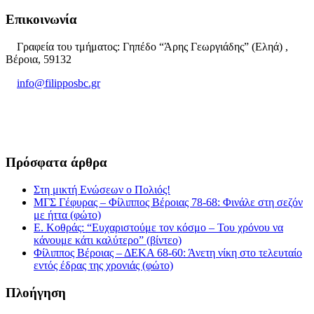
Επικοινωνία
Γραφεία του τμήματος: Γηπέδο “Άρης Γεωργιάδης” (Εληά) ,
Βέροια, 59132
info@filipposbc.gr
6932335069
Πρόσφατα άρθρα
Στη μικτή Ενώσεων ο Πολιός!
ΜΓΣ Γέφυρας – Φίλιππος Βέροιας 78-68: Φινάλε στη σεζόν
με ήττα (φώτο)
Ε. Κοθράς: “Ευχαριστούμε τον κόσμο – Του χρόνου να
κάνουμε κάτι καλύτερο” (βίντεο)
Φίλιππος Βέροιας – ΔΕΚΑ 68-60: Άνετη νίκη στο τελευταίο
εντός έδρας της χρονιάς (φώτο)
Πλοήγηση