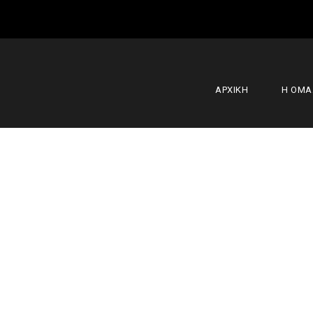
ΑΡΧΙΚΗ
Η ΟΜ
Γ.Σ. Δάφνη Δ