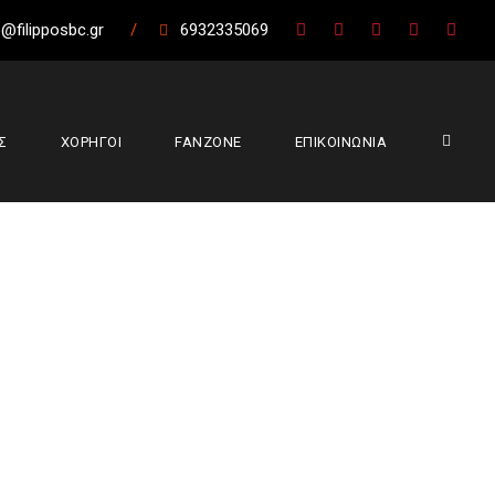
@filipposbc.gr
/
6932335069
Σ
ΧΟΡΗΓΟΙ
FANZONE
ΕΠΙΚΟΙΝΩΝΙΑ
ύντας (65-76)