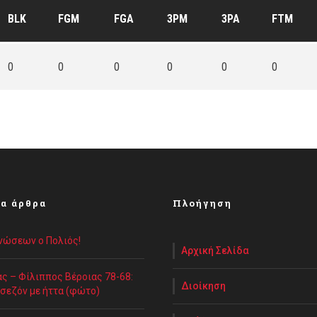
BLK
FGM
FGA
3PM
3PA
FTM
0
0
0
0
0
0
α άρθρα
Πλοήγηση
Ενώσεων ο Πολιός!
Αρχική Σελίδα
ς – Φίλιππος Βέροιας 78-68:
Διοίκηση
 σεζόν με ήττα (φώτο)