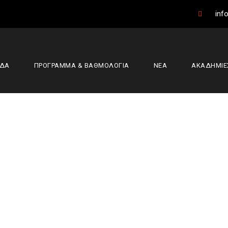
info
ΑΔΑ
ΠΡΟΓΡΑΜΜΑ & ΒΑΘΜΟΛΟΓΙΑ
ΝΕΑ
ΑΚΑΔΗΜΙΕ
αφνίου — Α.Ο. Αμ