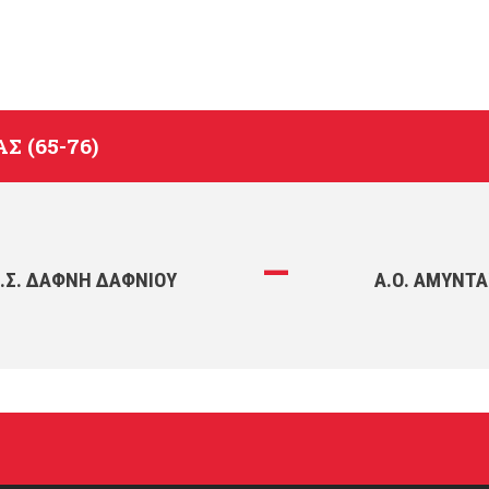
Σ (65-76)
—
Γ.Σ. ΔΆΦΝΗ ΔΑΦΝΊΟΥ
Α.Ο. ΑΜΎΝΤΑ