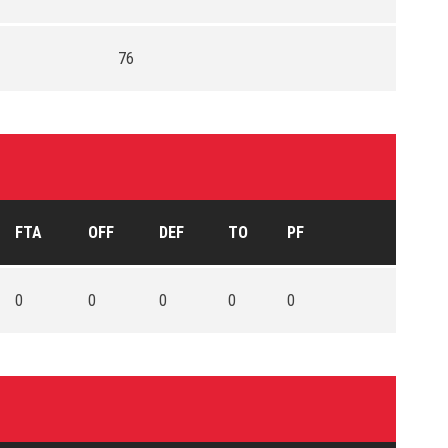
76
FTA
OFF
DEF
TO
PF
0
0
0
0
0