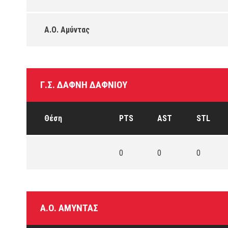
Α.Ο. Αμύντας
Γ.Σ. ΔΆΦΝΗ ΔΑΦΝΊΟΥ
Θέση
PTS
AST
STL
0
0
0
Α.Ο. ΑΜΎΝΤΑΣ