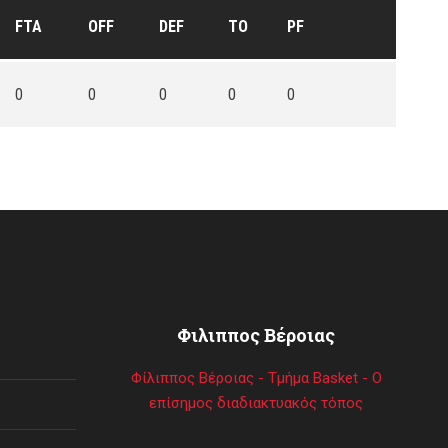
FTA
OFF
DEF
TO
PF
0
0
0
0
0
Φιλιππος Βέροιας
Φίλιππος Βέροιας - Τμήμα Basket - Ο
επίσημος διαδιακτυακός τόπος