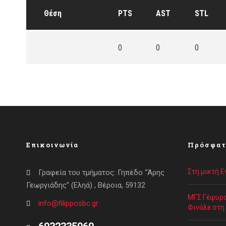
Θέση
PTS
AST
STL
0
0
0
Επικοινωνία
Πρόσφατ
Στη μικτή 
Γραφεία του τμήματος: Γηπέδο “Άρης
Γεωργιάδης” (Εληά) , Βέροια, 59132
ΜΓΣ Γέφυρα
info@filipposbc.gr
Φινάλε στη