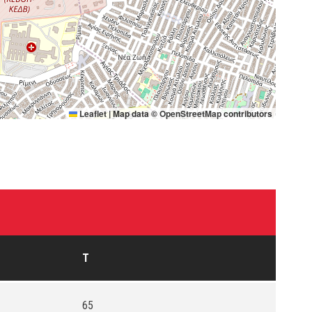
Leaflet
|
Map data ©
OpenStreetMap
contributors
T
65