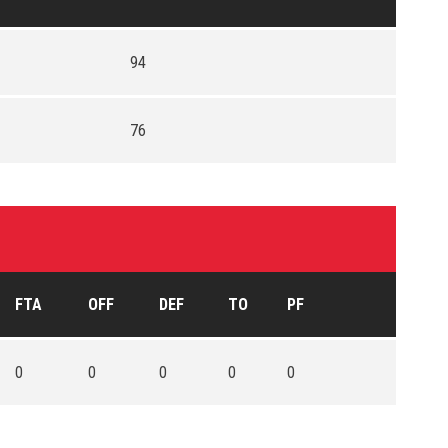
94
76
FTA
OFF
DEF
TO
PF
0
0
0
0
0