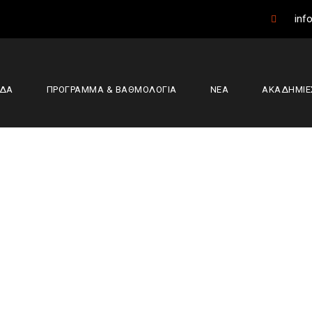
info
ΑΔΑ
ΠΡΟΓΡΑΜΜΑ & ΒΑΘΜΟΛΟΓΙΑ
ΝΕΑ
ΑΚΑΔΗΜΙΕ
ούπολης – Έσπερ
76