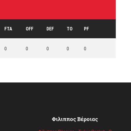
FTA
OFF
DEF
TO
PF
0
0
0
0
0
Φιλιππος Βέροιας