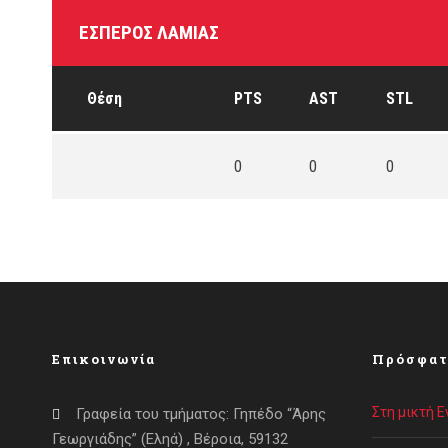
ΈΣΠΕΡΟΣ ΛΑΜΊΑΣ
Θέση
PTS
AST
STL
0
0
0
Επικοινωνία
Πρόσφατ
Στη μικτή 
Γραφεία του τμήματος: Γηπέδο “Άρης
Γεωργιάδης” (Εληά) , Βέροια, 59132