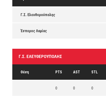
Γ.Σ. Ελευθερούπολης
Έσπερος Λαμίας
Γ.Σ. ΕΛΕΥΘΕΡΟΎΠΟΛΗΣ
Θέση
PTS
AST
STL
0
0
0