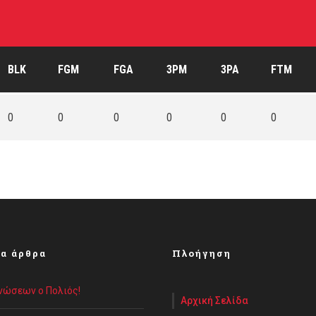
BLK
FGM
FGA
3PM
3PA
FTM
0
0
0
0
0
0
α άρθρα
Πλοήγηση
Ενώσεων ο Πολιός!
Αρχική Σελίδα