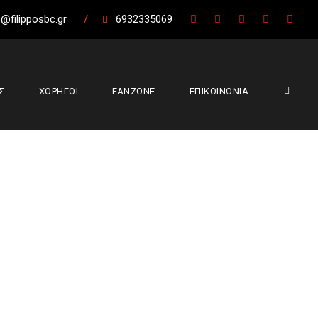
@filipposbc.gr
/
6932335069
Σ
ΧΟΡΗΓΟΙ
FANZONE
ΕΠΙΚΟΙΝΩΝΙΑ
ος Λαμίας 94-