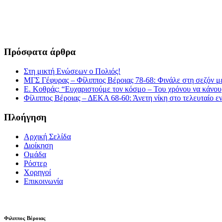
6932335069
Πρόσφατα άρθρα
Στη μικτή Ενώσεων ο Πολιός!
ΜΓΣ Γέφυρας – Φίλιππος Βέροιας 78-68: Φινάλε στη σεζόν με
Ε. Κοθράς: “Ευχαριστούμε τον κόσμο – Του χρόνου να κάνουμ
Φίλιππος Βέροιας – ΔΕΚΑ 68-60: Άνετη νίκη στο τελευταίο εν
Πλοήγηση
Αρχική Σελίδα
Διοίκηση
Ομάδα
Ρόστερ
Χορηγοί
Επικοινωνία
Φιλιππος Βέροιας