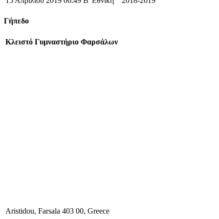
15 Απριλίου 2019
06:49
Β' Εθνική
2018-2019
Γήπεδο
Κλειστό Γυμναστήριο Φαρσάλων
Aristidou, Farsala 403 00, Greece