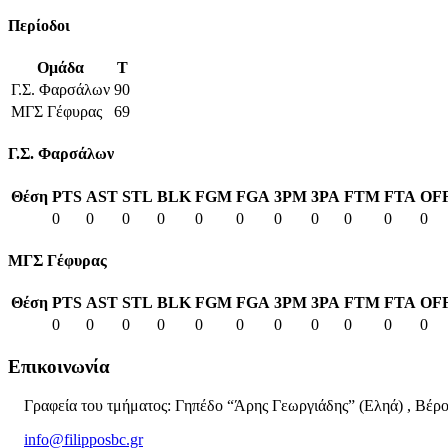
Περίοδοι
Ομάδα
T
Γ.Σ. Φαρσάλων
90
ΜΓΣ Γέφυρας
69
Γ.Σ. Φαρσάλων
Θέση
PTS
AST
STL
BLK
FGM
FGA
3PM
3PA
FTM
FTA
OF
0
0
0
0
0
0
0
0
0
0
0
ΜΓΣ Γέφυρας
Θέση
PTS
AST
STL
BLK
FGM
FGA
3PM
3PA
FTM
FTA
OF
0
0
0
0
0
0
0
0
0
0
0
Επικοινωνία
Γραφεία του τμήματος: Γηπέδο “Άρης Γεωργιάδης” (Εληά) , Βέρο
info@filipposbc.gr