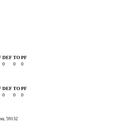
F
DEF
TO
PF
0
0
0
F
DEF
TO
PF
0
0
0
ια, 59132