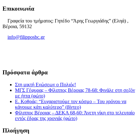
Επικοινωνία
Γραφεία του τμήματος: Γηπέδο “Άρης Γεωργιάδης” (Εληά) ,
Βέροια, 59132
info@filipposbc.gr
6932335069
Πρόσφατα άρθρα
Στη μικτή Ενώσεων ο Πολιός!
ΜΓΣ Γέφυρας – Φίλιππος Βέροιας 78-68: Φινάλε στη σεζόν
με ήττα (φώτο)
Ε. Κοθράς: “Ευχαριστούμε τον κόσμο – Του χρόνου να
κάνουμε κάτι καλύτερο” (βίντεο)
Φίλιππος Βέροιας – ΔΕΚΑ 68-60: Άνετη νίκη στο τελευταίο
εντός έδρας της χρονιάς (φώτο)
Πλοήγηση