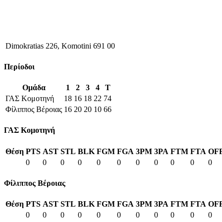
Dimokratias 226, Komotini 691 00
Περίοδοι
Ομάδα
1
2
3
4
T
ΓΑΣ Κομοτηνή
18
16
18
22
74
Φίλιππος Βέροιας
16
20
20
10
66
ΓΑΣ Κομοτηνή
Θέση
PTS
AST
STL
BLK
FGM
FGA
3PM
3PA
FTM
FTA
OF
0
0
0
0
0
0
0
0
0
0
0
Φίλιππος Βέροιας
Θέση
PTS
AST
STL
BLK
FGM
FGA
3PM
3PA
FTM
FTA
OF
0
0
0
0
0
0
0
0
0
0
0