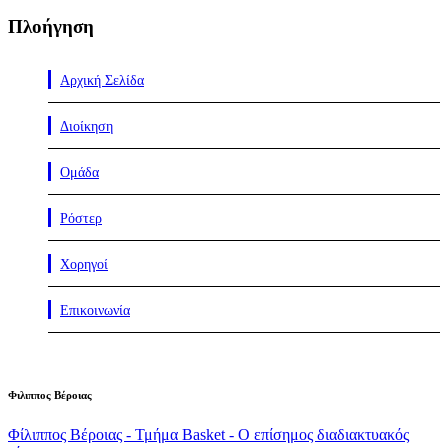
Πλοήγηση
Αρχική Σελίδα
Διοίκηση
Ομάδα
Ρόστερ
Χορηγοί
Επικοινωνία
Φιλιππος Βέροιας
Φίλιππος Βέροιας - Τμήμα Basket - Ο επίσημος διαδιακτυακός