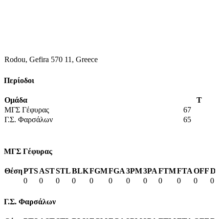
Rodou, Gefira 570 11, Greece
Περίοδοι
Ομάδα
T
ΜΓΣ Γέφυρας
67
Γ.Σ. Φαρσάλων
65
ΜΓΣ Γέφυρας
Θέση
PTS
AST
STL
BLK
FGM
FGA
3PM
3PA
FTM
FTA
OFF
D
0
0
0
0
0
0
0
0
0
0
0
0
Γ.Σ. Φαρσάλων