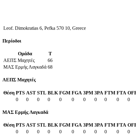
Leof. Dimokratias 6, Pefka 570 10, Greece
Περίοδοι
Ομάδα
T
ΑΕΠΣ Μαχητές
66
ΜΑΣ Ερμής Λαγκαδά
68
ΑΕΠΣ Μαχητές
Θέση
PTS
AST
STL
BLK
FGM
FGA
3PM
3PA
FTM
FTA
OF
0
0
0
0
0
0
0
0
0
0
0
ΜΑΣ Ερμής Λαγκαδά
Θέση
PTS
AST
STL
BLK
FGM
FGA
3PM
3PA
FTM
FTA
OF
0
0
0
0
0
0
0
0
0
0
0