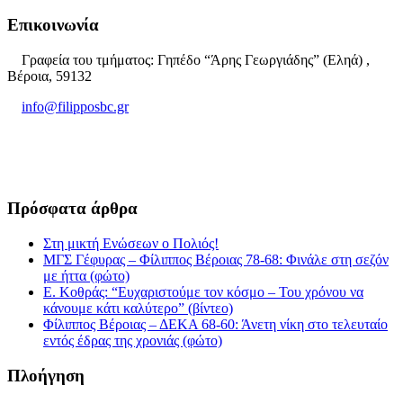
Επικοινωνία
Γραφεία του τμήματος: Γηπέδο “Άρης Γεωργιάδης” (Εληά) ,
Βέροια, 59132
info@filipposbc.gr
6932335069
Πρόσφατα άρθρα
Στη μικτή Ενώσεων ο Πολιός!
ΜΓΣ Γέφυρας – Φίλιππος Βέροιας 78-68: Φινάλε στη σεζόν
με ήττα (φώτο)
Ε. Κοθράς: “Ευχαριστούμε τον κόσμο – Του χρόνου να
κάνουμε κάτι καλύτερο” (βίντεο)
Φίλιππος Βέροιας – ΔΕΚΑ 68-60: Άνετη νίκη στο τελευταίο
εντός έδρας της χρονιάς (φώτο)
Πλοήγηση