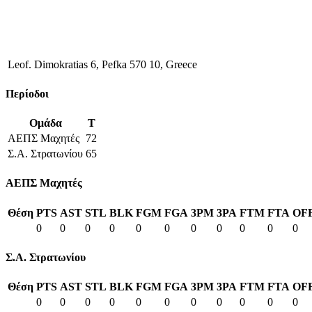
Leof. Dimokratias 6, Pefka 570 10, Greece
Περίοδοι
Ομάδα
T
ΑΕΠΣ Μαχητές
72
Σ.Α. Στρατωνίου
65
ΑΕΠΣ Μαχητές
Θέση
PTS
AST
STL
BLK
FGM
FGA
3PM
3PA
FTM
FTA
OF
0
0
0
0
0
0
0
0
0
0
0
Σ.Α. Στρατωνίου
Θέση
PTS
AST
STL
BLK
FGM
FGA
3PM
3PA
FTM
FTA
OF
0
0
0
0
0
0
0
0
0
0
0