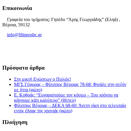
Επικοινωνία
Γραφεία του τμήματος: Γηπέδο “Άρης Γεωργιάδης” (Εληά) ,
Βέροια, 59132
info@filipposbc.gr
6932335069
Πρόσφατα άρθρα
Στη μικτή Ενώσεων ο Πολιός!
ΜΓΣ Γέφυρας – Φίλιππος Βέροιας 78-68: Φινάλε στη σεζόν
με ήττα (φώτο)
Ε. Κοθράς: “Ευχαριστούμε τον κόσμο – Του χρόνου να
κάνουμε κάτι καλύτερο” (βίντεο)
Φίλιππος Βέροιας – ΔΕΚΑ 68-60: Άνετη νίκη στο τελευταίο
εντός έδρας της χρονιάς (φώτο)
Πλοήγηση