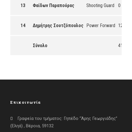
13
Φαίδων Παραπούρας
Shooting Guard
0
0
14
Δημήτρης Σουτζόπουλος
Power Forward
12
0
Σύνολο
41
0
Επικοινωνία
Γραφεία του τμήματος: Γηπέδο “Άρης Γεωργιάδης”
(Εληά) , Βέροια, 59132