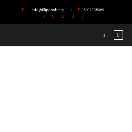
info@filipposbc.gr
/
6932335069
Ολυμπιακός
— Φίλιππος
Βέροιας