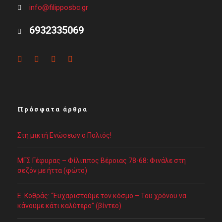
info@filipposbc.gr
6932335069
Πρόσφατα άρθρα
Στη μικτή Ενώσεων ο Πολιός!
ΜΓΣ Γέφυρας – Φίλιππος Βέροιας 78-68: Φινάλε στη
σεζόν με ήττα (φώτο)
Ε. Κοθράς: “Ευχαριστούμε τον κόσμο – Του χρόνου να
κάνουμε κάτι καλύτερο” (βίντεο)