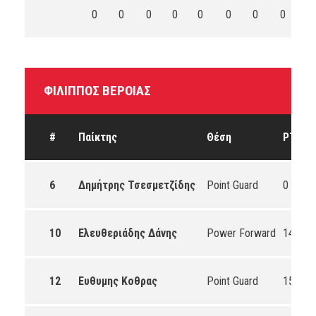
0
0
0
0
0
0
0
0
0
ΦΊΛΙΠΠΟΣ ΒΈΡΟΙΑΣ
#
Παίκτης
Θέση
PTS
6
Δημήτρης Τσεσμετζίδης
Point Guard
0
0
10
Ελευθεριάδης Δάνης
Power Forward
14
0
12
Ευθυμης Κοθρας
Point Guard
15
0