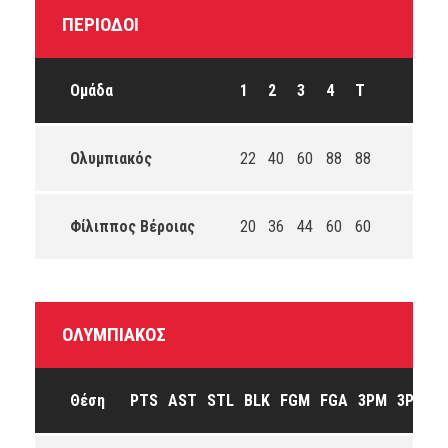
ΠΕΡΊΟΔΟΙ
Ομάδα
1
2
3
4
T
Ολυμπιακός
22
40
60
88
88
Φίλιππος Βέροιας
20
36
44
60
60
ΟΛΥΜΠΙΑΚΌΣ
Θέση
PTS
AST
STL
BLK
FGM
FGA
3PM
3PA
F