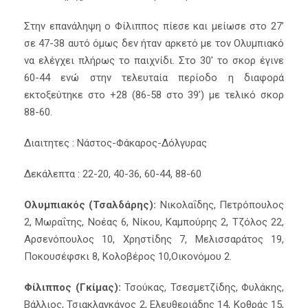
Στην επανάληψη ο Φίλιππος πίεσε και μείωσε στο 27’
σε 47-38 αυτό όμως δεν ήταν αρκετό με τον Ολυμπιακό
να ελέγχει πλήρως το παιχνίδι. Στο 30′ το σκορ έγινε
60-44 ενώ στην τελευταία περίοδο η διαφορά
εκτοξεύτηκε στο +28 (86-58 στο 39’) με τελικό σκορ
88-60.
Διαιτητες : Νάστος-Φάκαρος-Δόλγυρας
Δεκάλεπτα : 22-20, 40-36, 60-44, 88-60
Ολυμπιακός (Τσαλδάρης):
Νικολαΐδης, Πετρόπουλος
2, Μωραΐτης, Νοέας 6, Νίκου, Καμπούρης 2, Τζόλος 22,
Αρσενόπουλος 10, Χρηστίδης 7, Μελισσαράτος 19,
Ποκουσέφσκι 8, Κολοβέρος 10,Οικονόμου 2.
Φίλιππος (Γκίμας):
Τσούκας, Τσεσμετζίδης, Φυλάκης,
Βάλλιος, Τσιακλαγκάνος 2, Ελευθεριάδης 14, Κοθράς 15,