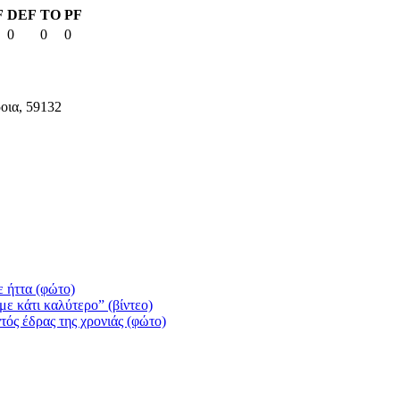
F
DEF
TO
PF
0
0
0
οια, 59132
 ήττα (φώτο)
ε κάτι καλύτερο” (βίντεο)
τός έδρας της χρονιάς (φώτο)