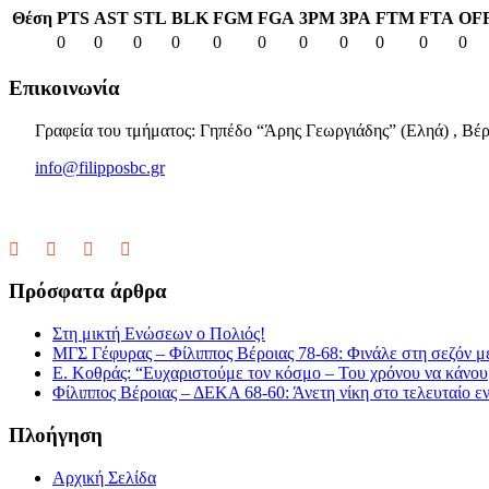
Θέση
PTS
AST
STL
BLK
FGM
FGA
3PM
3PA
FTM
FTA
OF
0
0
0
0
0
0
0
0
0
0
0
Επικοινωνία
Γραφεία του τμήματος: Γηπέδο “Άρης Γεωργιάδης” (Εληά) , Βέρ
info@filipposbc.gr
6932335069
Πρόσφατα άρθρα
Στη μικτή Ενώσεων ο Πολιός!
ΜΓΣ Γέφυρας – Φίλιππος Βέροιας 78-68: Φινάλε στη σεζόν με
Ε. Κοθράς: “Ευχαριστούμε τον κόσμο – Του χρόνου να κάνουμ
Φίλιππος Βέροιας – ΔΕΚΑ 68-60: Άνετη νίκη στο τελευταίο εν
Πλοήγηση
Αρχική Σελίδα