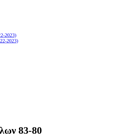
-2023)
2-2023)
λων 83-80