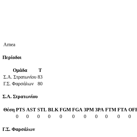
Arnea
Περίοδοι
Ομάδα
T
Σ.Α. Στρατωνίου
83
Γ.Σ. Φαρσάλων
80
Σ.Α. Στρατωνίου
Θέση
PTS
AST
STL
BLK
FGM
FGA
3PM
3PA
FTM
FTA
OF
0
0
0
0
0
0
0
0
0
0
0
Γ.Σ. Φαρσάλων