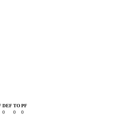
F
DEF
TO
PF
0
0
0