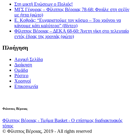
Στη μικτή Ενώσεων ο Πολιός!
ΜΓΣ Γέφυρας – Φίλιππος Βέροιας 78-68: Φινάλε στη σεζόν
με ήττα (φώτο)
Ε. Κοθράς: “Ευχαριστούμε τον κόσμο – Του χρόνου να
κάνουμε κάτι καλύτερο” (βίντεο)
Φίλιππος Βέροιας – ΔΕΚΑ 68-60: Άνετη νίκη στο τελευταίο
εντός έδρας της χρονιάς (φώτο)
Πλοήγηση
Αρχική Σελίδα
Διοίκηση
Ομάδα
Ρόστερ
Χορηγοί
Επικοινωνία
Φιλιππος Βέροιας
Φίλιππος Βέροιας - Τμήμα Basket - Ο επίσημος διαδιακτυακός
τόπος
© Φίλιππος Βέροιας, 2019 - All rights reserved