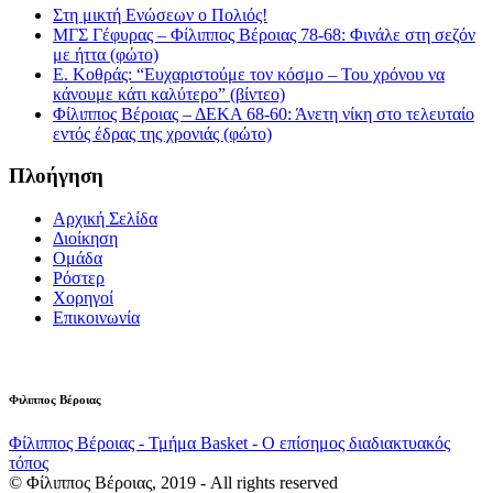
Στη μικτή Ενώσεων ο Πολιός!
ΜΓΣ Γέφυρας – Φίλιππος Βέροιας 78-68: Φινάλε στη σεζόν
με ήττα (φώτο)
Ε. Κοθράς: “Ευχαριστούμε τον κόσμο – Του χρόνου να
κάνουμε κάτι καλύτερο” (βίντεο)
Φίλιππος Βέροιας – ΔΕΚΑ 68-60: Άνετη νίκη στο τελευταίο
εντός έδρας της χρονιάς (φώτο)
Πλοήγηση
Αρχική Σελίδα
Διοίκηση
Ομάδα
Ρόστερ
Χορηγοί
Επικοινωνία
Φιλιππος Βέροιας
Φίλιππος Βέροιας - Τμήμα Basket - Ο επίσημος διαδιακτυακός
τόπος
© Φίλιππος Βέροιας, 2019 - All rights reserved