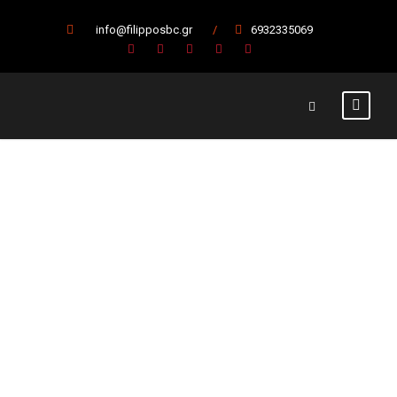
info@filipposbc.gr
/
6932335069
Μαλανδρής
Μίλτος