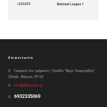
LEAGUES
National League 1
Επικοινωνία
Γραφεία του τμήματος: Γηπέδο “Άρης Γεωργιάδης”
(Εληά) , Βέροια, 59132
info@filipposbc.gr
6932335069