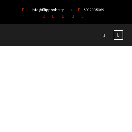
info@filipposbc.gr
/
6932335069
Ξενιτίδης
Φώτης