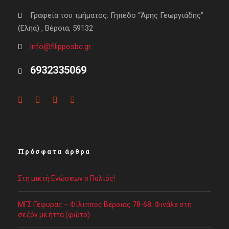
Γραφεία του τμήματος: Γηπέδο “Άρης Γεωργιάδης”
(Εληά) , Βέροια, 59132
info@filipposbc.gr
6932335069
Πρόσφατα άρθρα
Στη μικτή Ενώσεων ο Πολιός!
ΜΓΣ Γέφυρας – Φίλιππος Βέροιας 78-68: Φινάλε στη
σεζόν με ήττα (φώτο)