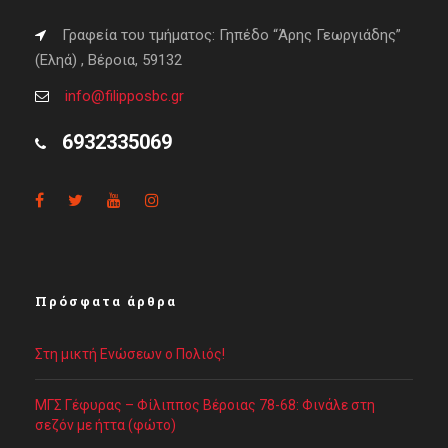
Γραφεία του τμήματος: Γηπέδο “Άρης Γεωργιάδης”
(Εληά) , Βέροια, 59132
info@filipposbc.gr
6932335069
Πρόσφατα άρθρα
Στη μικτή Ενώσεων ο Πολιός!
ΜΓΣ Γέφυρας – Φίλιππος Βέροιας 78-68: Φινάλε στη
σεζόν με ήττα (φώτο)