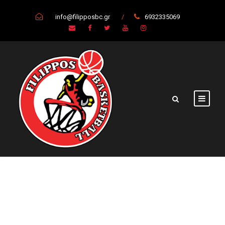
info@filipposbc.gr
/
6932335069
Α.Π.Σ.