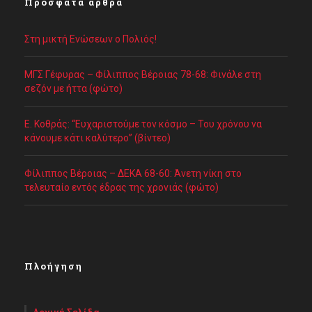
Πρόσφατα άρθρα
Στη μικτή Ενώσεων ο Πολιός!
ΜΓΣ Γέφυρας – Φίλιππος Βέροιας 78-68: Φινάλε στη
σεζόν με ήττα (φώτο)
Ε. Κοθράς: “Ευχαριστούμε τον κόσμο – Του χρόνου να
κάνουμε κάτι καλύτερο” (βίντεο)
Φίλιππος Βέροιας – ΔΕΚΑ 68-60: Άνετη νίκη στο
τελευταίο εντός έδρας της χρονιάς (φώτο)
Πλοήγηση