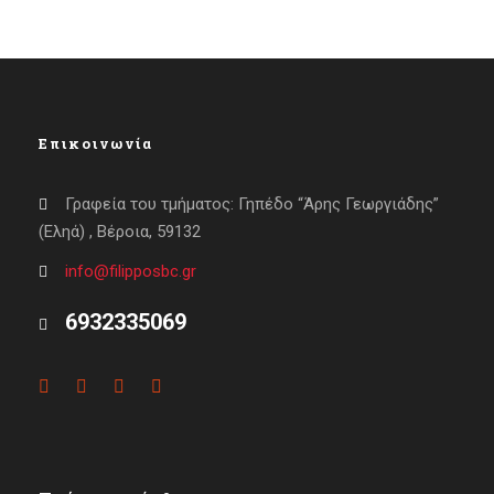
Επικοινωνία
Γραφεία του τμήματος: Γηπέδο “Άρης Γεωργιάδης”
(Εληά) , Βέροια, 59132
info@filipposbc.gr
6932335069