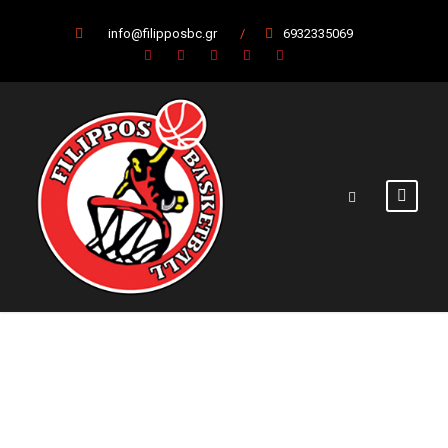
info@filipposbc.gr
/
6932335069
Ήττα του