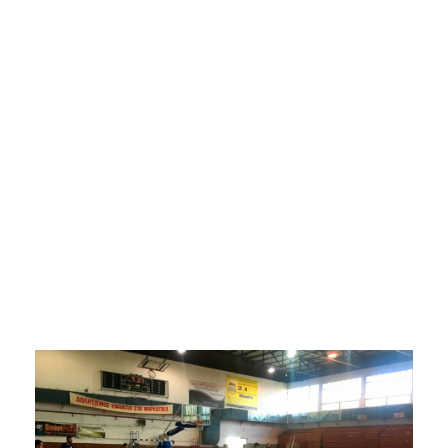
Φίλιππου από
την Καβάλα για
το Κύπελλο
22 Σεπτεμβρίου 2018
Α' Ομάδα
Καβάλα
,
Κύπελλο Ελλάδος
,
Μπάσκετ
,
Φίλιππος
Βέροιας