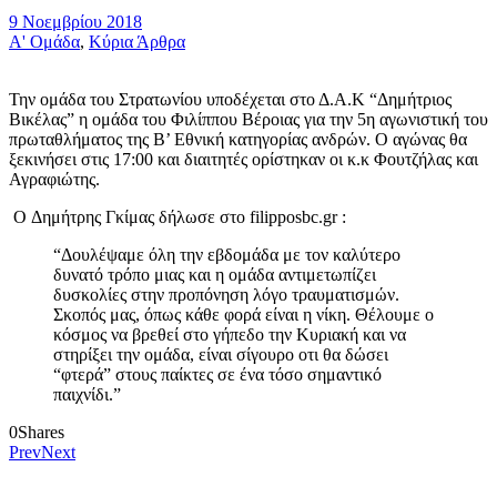
9 Νοεμβρίου 2018
Α' Ομάδα
,
Κύρια Άρθρα
Την ομάδα του Στρατωνίου υποδέχεται στο Δ.Α.Κ “Δημήτριος
Βικέλας” η ομάδα του Φιλίππου Βέροιας για την 5η αγωνιστική του
πρωταθλήματος της Β’ Εθνική κατηγορίας ανδρών. Ο αγώνας θα
ξεκινήσει στις 17:00 και διαιτητές ορίστηκαν οι κ.κ Φουτζήλας και
Αγραφιώτης.
O Δημήτρης Γκίμας δήλωσε στο filipposbc.gr :
“Δουλέψαμε όλη την εβδομάδα με τον καλύτερο
δυνατό τρόπο μιας και η ομάδα αντιμετωπίζει
δυσκολίες στην προπόνηση λόγο τραυματισμών.
Σκοπός μας, όπως κάθε φορά είναι η νίκη. Θέλουμε ο
κόσμος να βρεθεί στο γήπεδο την Κυριακή και να
στηρίξει την ομάδα, είναι σίγουρο οτι θα δώσει
“φτερά” στους παίκτες σε ένα τόσο σημαντικό
παιχνίδι.”
0
Shares
Prev
Next