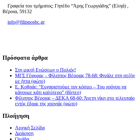
Γραφεία του τμήματος: Γηπέδο “Άρης Γεωργιάδης” (Εληά) ,
Βέροια, 59132
info@filipposbc.gr
6932335069
Πρόσφατα άρθρα
Στη μικτή Ενώσεων ο Πολιός!
ΜΓΣ Γέφυρας – Φίλιππος Βέροιας 78-68: Φινάλε στη σεζόν
με ήττα (φώτο)
Ε. Κοθράς: “Ευχαριστούμε τον κόσμο – Του χρόνου να
κάνουμε κάτι καλύτερο” (βίντεο)
Φίλιππος Βέροιας – ΔΕΚΑ 68-60: Άνετη νίκη στο τελευταίο
εντός έδρας της χρονιάς (φώτο)
Πλοήγηση
Αρχική Σελίδα
Διοίκηση
Ομάδα