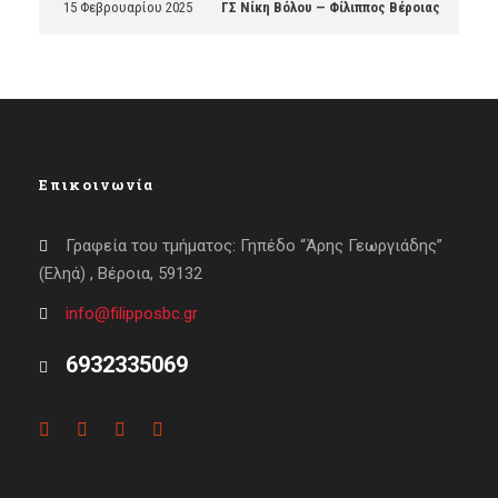
15 Φεβρουαρίου 2025
ΓΣ Νίκη Βόλου — Φίλιππος Βέροιας
Επικοινωνία
Γραφεία του τμήματος: Γηπέδο “Άρης Γεωργιάδης”
(Εληά) , Βέροια, 59132
info@filipposbc.gr
6932335069