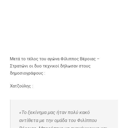
Γκίμας
,
Δηλώσεις
,
Μπάσκετ Β' Εθνική
,
Φίλιππος
Βέροιας
Μετά το τέλος του αγώνα Φίλιππος Βέροιας –
Στρατώνι οι δυο τεχνικοί δήλωσαν στους
δημοσιογράφους :
Χατζούλης :
«Το ξεκίνημα μας ήταν πολύ κακό
αντίθετα με την ομάδα του Φιλίππου