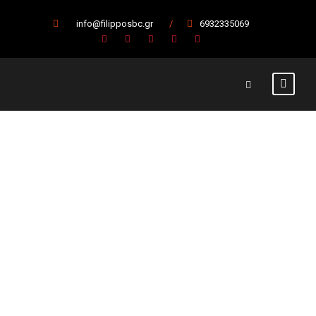
info@filipposbc.gr
/
6932335069
Γκίμας:
“Σημαντική νίκη
για τη συνέχεια”
(vid)
12 Νοεμβρίου 2018
Α' Ομάδα
,
Κύρια Άρθρα