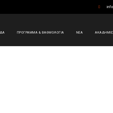
info
ΑΔΑ
ΠΡΟΓΡΑΜΜΑ & ΒΑΘΜΟΛΟΓΙΑ
ΝΕΑ
ΑΚΑΔΗΜΙΕ
ταν μια πολύ κακή
νοί”
Άρθρα
Γκίμας
,
Δηλώσεις
,
Μπάσκετ
,
Μπάσκετ Β' Εθνική
,
Στ