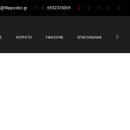
@filipposbc.gr
/
6932335069
Σ
ΧΟΡΗΓΟΙ
FANZONE
ΕΠΙΚΟΙΝΩΝΙΑ
 μέρα. Μείναμε
ρατώνι
,
Φίλιππος Βέροιας