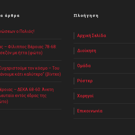
α άρθρα
Πλοήγηση
Ενώσεων ο Πολιός!
Αρχική Σελίδα
ς – Φίλιππος Βέροιας 78-68:
Διοίκηση
 σεζόν με ήττα (φώτο)
Ομάδα
“Ευχαριστούμε τον κόσμο – Του
άνουμε κάτι καλύτερο” (βίντεο)
Ρόστερ
έροιας – ΔΕΚΑ 68-60: Άνετη
λευταίο εντός έδρας της
Χορηγοί
ώτο)
Επικοινωνία