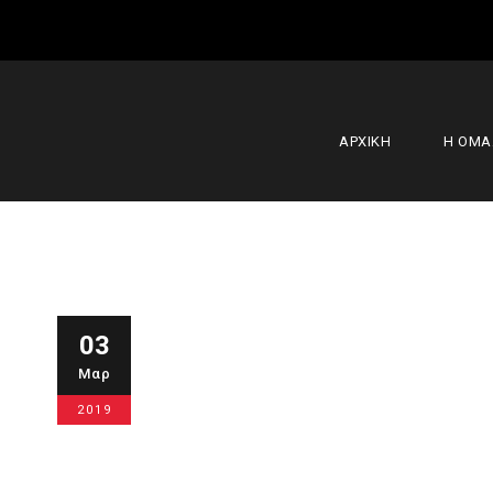
ΑΡΧΙΚΗ
Η ΟΜ
Γκίμας : “Ή
03
Μαρ
όμως ζωντα
2019
3 Μαρτίου 2019
Α' Ομάδα
,
Κύρια 