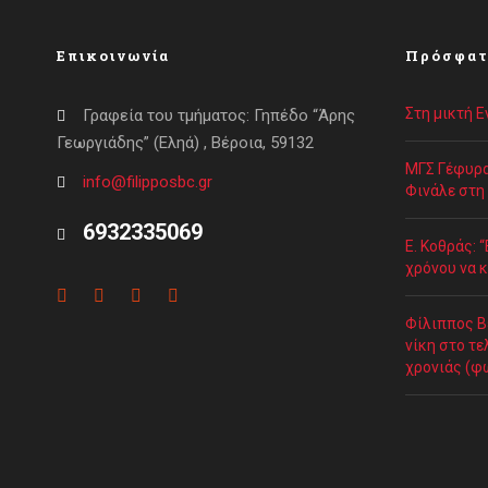
Επικοινωνία
Πρόσφατ
Στη μικτή 
Γραφεία του τμήματος: Γηπέδο “Άρης
Γεωργιάδης” (Εληά) , Βέροια, 59132
ΜΓΣ Γέφυρα
info@filipposbc.gr
Φινάλε στη
6932335069
Ε. Κοθράς: 
χρόνου να κ
Φίλιππος Β
νίκη στο τε
χρονιάς (φ