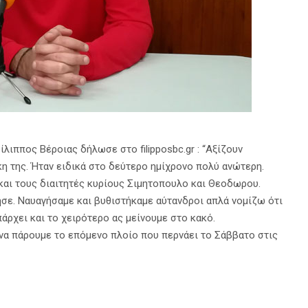
λιππος Βέροιας δήλωσε στο filipposbc.gr : “Αξίζουν
κη της. Ήταν ειδικά στο δεύτερο ημίχρονο πολύ ανώτερη.
 και τους διαιτητές κυρίους Σιμητοπουλο και Θεοδωρου.
γησε. Ναυαγήσαμε και βυθιστήκαμε αύτανδροι απλά νομίζω ότι
άρχει και το χειρότερο ας μείνουμε στο κακό.
να πάρουμε το επόμενο πλοίο που περνάει το Σάββατο στις