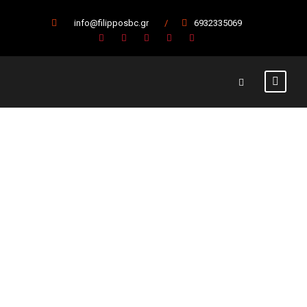
info@filipposbc.gr
/
6932335069
Γκίμας :
“ΑΝΤΕΞΑΜΕ.
ΗΜΑΣΤΑΝ
ΟΙΚΟΓΕΝΕΙΑ”