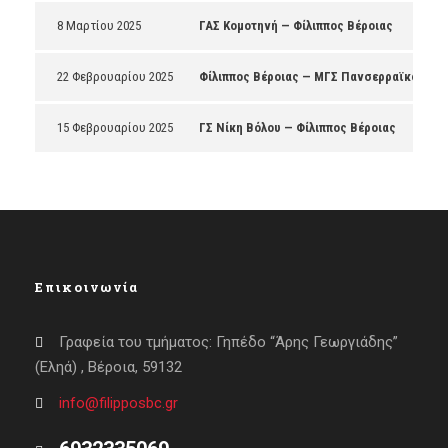
8 Μαρτίου 2025
ΓΑΣ Κομοτηνή — Φίλιππος Βέροιας
22 Φεβρουαρίου 2025
Φίλιππος Βέροιας — ΜΓΣ Πανσερραϊκός
15 Φεβρουαρίου 2025
ΓΣ Νίκη Βόλου — Φίλιππος Βέροιας
Επικοινωνία
Γραφεία του τμήματος: Γηπέδο “Άρης Γεωργιάδης”
(Εληά) , Βέροια, 59132
info@filipposbc.gr