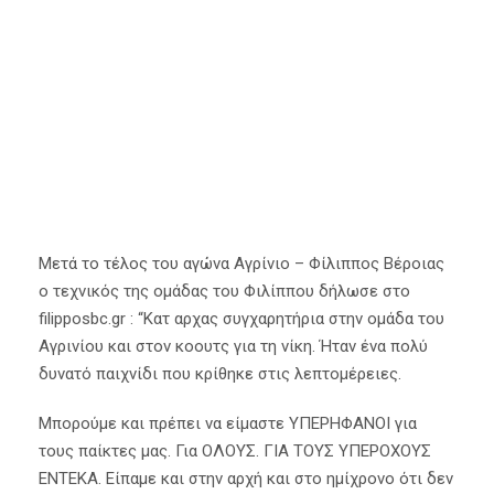
14 Απριλίου 2019
Α' Ομάδα
,
Κύρια Άρθρα
Αγρίνιο
,
Γκίμας
,
Μπάσκετ
,
Φίλιππος Βέροιας
Μετά το τέλος του αγώνα Αγρίνιο – Φίλιππος Βέροιας
ο τεχνικός της ομάδας του Φιλίππου δήλωσε στο
filipposbc.gr : “Κατ αρχας συγχαρητήρια στην ομάδα του
Αγρινίου και στον κοουτς για τη νίκη. Ήταν ένα πολύ
δυνατό παιχνίδι που κρίθηκε στις λεπτομέρειες.
Μπορούμε και πρέπει να είμαστε ΥΠΕΡΗΦΑΝΟΙ για
τους παίκτες μας. Για ΟΛΟΥΣ. ΓΙΑ ΤΟΥΣ ΥΠΕΡΟΧΟΥΣ
ΕΝΤΕΚΑ. Είπαμε και στην αρχή και στο ημίχρονο ότι δεν