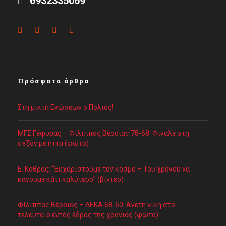
6932335069
Πρόσφατα άρθρα
Στη μικτή Ενώσεων ο Πολιός!
ΜΓΣ Γέφυρας – Φίλιππος Βέροιας 78-68: Φινάλε στη
σεζόν με ήττα (φώτο)
Ε. Κοθράς: “Ευχαριστούμε τον κόσμο – Του χρόνου να
κάνουμε κάτι καλύτερο” (βίντεο)
Φίλιππος Βέροιας – ΔΕΚΑ 68-60: Άνετη νίκη στο
τελευταίο εντός έδρας της χρονιάς (φώτο)