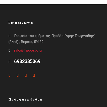
Επικοινωνία
Γραφεία του τμήματος: Γηπέδο “Άρης Γεωργιάδης”
(Εληά) , Βέροια, 59132
info@filipposbc.gr
6932335069
Πρόσφατα άρθρα