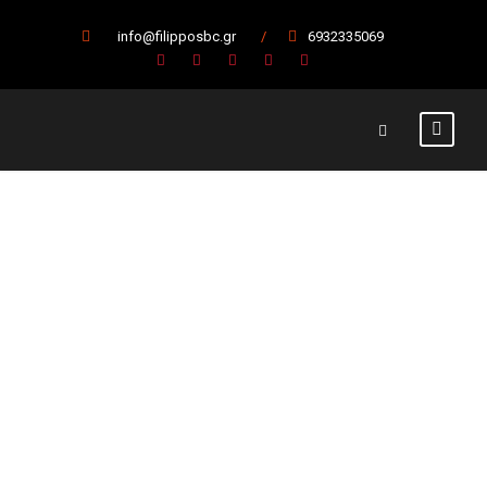
info@filipposbc.gr
/
6932335069
Στις Σέρρες ο
Φίλιππος
Βέροιας
21 Απριλίου 2019
Α' Ομάδα
,
Κύρια Άρθρα
Μπάσκετ
,
Φίλιππος Βέροιας