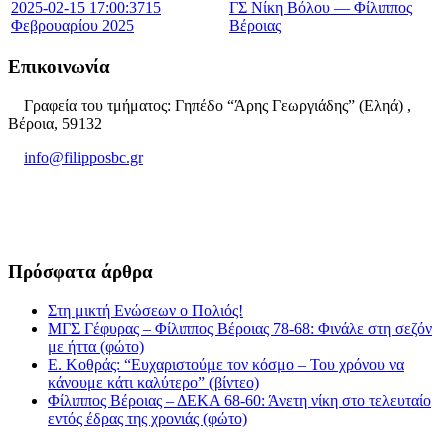
2025-02-15 17:00:37
15
ΓΣ Νίκη Βόλου — Φίλιππος
Φεβρουαρίου 2025
Βέροιας
Επικοινωνία
Γραφεία του τμήματος: Γηπέδο “Άρης Γεωργιάδης” (Εληά) ,
Βέροια, 59132
info@filipposbc.gr
6932335069
Πρόσφατα άρθρα
Στη μικτή Ενώσεων ο Πολιός!
ΜΓΣ Γέφυρας – Φίλιππος Βέροιας 78-68: Φινάλε στη σεζόν
με ήττα (φώτο)
Ε. Κοθράς: “Ευχαριστούμε τον κόσμο – Του χρόνου να
κάνουμε κάτι καλύτερο” (βίντεο)
Φίλιππος Βέροιας – ΔΕΚΑ 68-60: Άνετη νίκη στο τελευταίο
εντός έδρας της χρονιάς (φώτο)