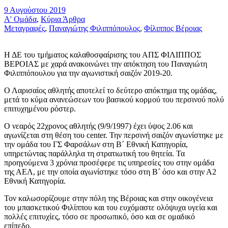
9 Αυγούστου 2019
Α' Ομάδα
,
Κύρια Άρθρα
Μεταγραφές
,
Παναγιώτης Φιλιππόπουλος
,
Φίλιππος Βέροιας
Η ΔΕ του τμήματος καλαθοσφαίρισης του ΑΠΣ ΦΙΛΙΠΠΟΣ
ΒΕΡΟΙΑΣ με χαρά ανακοινώνει την απόκτηση του Παναγιώτη
Φιλιππόπουλου για την αγωνιστική σαιζόν 2019-20.
Ο Λαρισαίος αθλητής αποτελεί το δεύτερο απόκτημα της ομάδας,
μετά το κύμα ανανεώσεων του βασικού κορμού του περσινού πολύ
επιτυχημένου ρόστερ.
Ο νεαρός 22χρονος αθλητής (9/9/1997) έχει ύψος 2.06 και
αγωνίζεται στη θέση του center. Την περσινή σαιζόν αγωνίστηκε με
την ομάδα του ΓΣ Φαρσάλων στη Β´ Εθνική Κατηγορία,
υπηρετώντας παράλληλα τη στρατιωτική του θητεία. Τα
προηγούμενα 3 χρόνια προσέφερε τις υπηρεσίες του στην ομάδα
της ΑΕΛ, με την οποία αγωνίστηκε τόσο στη Β´ όσο και στην Α2
Εθνική Κατηγορία.
Τον καλωσορίζουμε στην πόλη της Βέροιας και στην οικογένεια
του μπασκετικού Φιλίππου και του ευχόμαστε ολόψυχα υγεία και
πολλές επιτυχίες, τόσο σε προσωπικό, όσο και σε ομαδικό
επίπεδο.