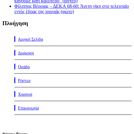
κάνουμε κάτι καλύτερο” (βίντεο)
Φίλιππος Βέροιας – ΔΕΚΑ 68-60: Άνετη νίκη στο τελευταίο
εντός έδρας της χρονιάς (φώτο)
Πλοήγηση
Αρχική Σελίδα
Διοίκηση
Ομάδα
Ρόστερ
Χορηγοί
Επικοινωνία
Φιλιππος Βέροιας