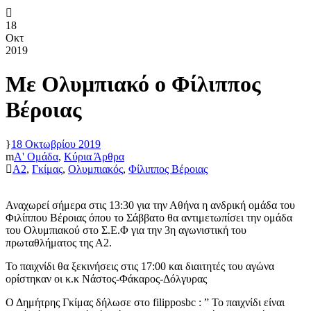
18
Οκτ
2019
Με Ολυμπιακό ο Φίλιππος
Βέροιας
18 Οκτωβρίου 2019
Α' Ομάδα
,
Κύρια Άρθρα
Α2
,
Γκίμας
,
Ολυμπιακός
,
Φίλιππος Βέροιας
Αναχωρεί σήμερα στις 13:30 για την Αθήνα η ανδρική ομάδα του
Φιλίππου Βέροιας όπου το Σάββατο θα αντιμετωπίσει την ομάδα
του Ολυμπιακού στο Σ.Ε.Φ για την 3η αγωνιστική του
πρωταθλήματος της Α2.
Το παιχνίδι θα ξεκινήσεις στις 17:00 και διαιτητές του αγώνα
ορίστηκαν οι κ.κ Νάστος-Φάκαρος-Δόλγυρας
Ο Δημήτρης Γκίμας δήλωσε στο filipposbc : ” Το παιχνίδι είναι