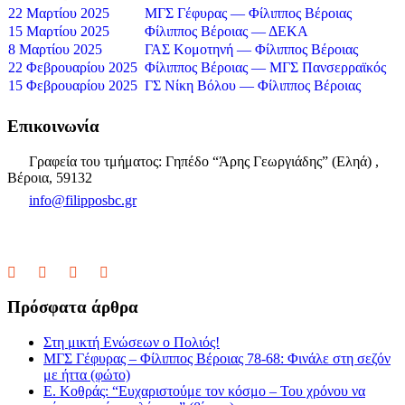
22 Μαρτίου 2025
ΜΓΣ Γέφυρας — Φίλιππος Βέροιας
15 Μαρτίου 2025
Φίλιππος Βέροιας — ΔΕΚΑ
8 Μαρτίου 2025
ΓΑΣ Κομοτηνή — Φίλιππος Βέροιας
22 Φεβρουαρίου 2025
Φίλιππος Βέροιας — ΜΓΣ Πανσερραϊκός
15 Φεβρουαρίου 2025
ΓΣ Νίκη Βόλου — Φίλιππος Βέροιας
Επικοινωνία
Γραφεία του τμήματος: Γηπέδο “Άρης Γεωργιάδης” (Εληά) ,
Βέροια, 59132
info@filipposbc.gr
6932335069
Πρόσφατα άρθρα
Στη μικτή Ενώσεων ο Πολιός!
ΜΓΣ Γέφυρας – Φίλιππος Βέροιας 78-68: Φινάλε στη σεζόν
με ήττα (φώτο)
Ε. Κοθράς: “Ευχαριστούμε τον κόσμο – Του χρόνου να