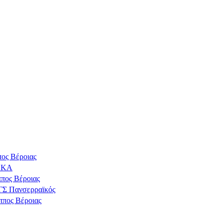
ος Βέροιας
ΔΕΚΑ
πος Βέροιας
ΓΣ Πανσερραϊκός
ππος Βέροιας