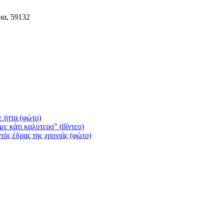
ια, 59132
 ήττα (φώτο)
ε κάτι καλύτερο” (βίντεο)
τός έδρας της χρονιάς (φώτο)