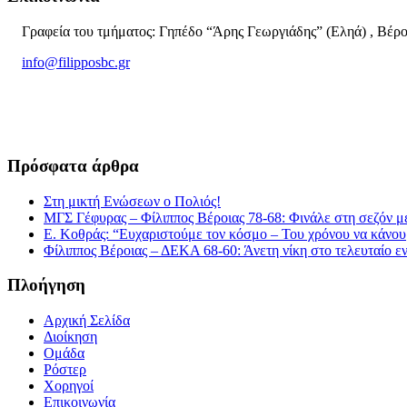
Γραφεία του τμήματος: Γηπέδο “Άρης Γεωργιάδης” (Εληά) , Βέρο
info@filipposbc.gr
6932335069
Πρόσφατα άρθρα
Στη μικτή Ενώσεων ο Πολιός!
ΜΓΣ Γέφυρας – Φίλιππος Βέροιας 78-68: Φινάλε στη σεζόν με
Ε. Κοθράς: “Ευχαριστούμε τον κόσμο – Του χρόνου να κάνουμ
Φίλιππος Βέροιας – ΔΕΚΑ 68-60: Άνετη νίκη στο τελευταίο εν
Πλοήγηση
Αρχική Σελίδα
Διοίκηση
Ομάδα
Ρόστερ
Χορηγοί
Επικοινωνία