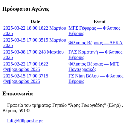
Πρόσφατοι Αγώνες
Date
Event
2025-03-22 18:00:18
22 Μαρτίου
ΜΓΣ Γέφυρας — Φίλιππος
2025
Βέροιας
2025-03-15 17:00:35
15 Μαρτίου
Φίλιππος Βέροιας — ΔΕΚΑ
2025
2025-03-08 17:00:24
8 Μαρτίου
ΓΑΣ Κομοτηνή — Φίλιππος
2025
Βέροιας
2025-02-22 17:00:16
22
Φίλιππος Βέροιας — ΜΓΣ
Φεβρουαρίου 2025
Πανσερραϊκός
2025-02-15 17:00:37
15
ΓΣ Νίκη Βόλου — Φίλιππος
Φεβρουαρίου 2025
Βέροιας
Επικοινωνία
Γραφεία του τμήματος: Γηπέδο “Άρης Γεωργιάδης” (Εληά) ,
Βέροια, 59132
info@filipposbc.gr
6932335069