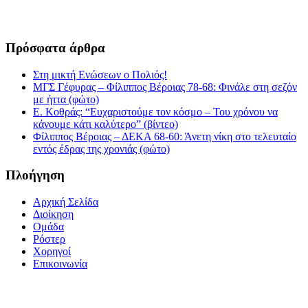
Πρόσφατα άρθρα
Στη μικτή Ενώσεων ο Πολιός!
ΜΓΣ Γέφυρας – Φίλιππος Βέροιας 78-68: Φινάλε στη σεζόν
με ήττα (φώτο)
Ε. Κοθράς: “Ευχαριστούμε τον κόσμο – Του χρόνου να
κάνουμε κάτι καλύτερο” (βίντεο)
Φίλιππος Βέροιας – ΔΕΚΑ 68-60: Άνετη νίκη στο τελευταίο
εντός έδρας της χρονιάς (φώτο)
Πλοήγηση
Αρχική Σελίδα
Διοίκηση
Ομάδα
Ρόστερ
Χορηγοί
Επικοινωνία