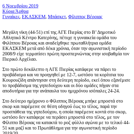
6 Νοεμβρίου 2019
Κύρια Άρθρα
Γυναίκες
,
ΕΚΑΣΚΕΜ
,
Μπάσκετ
,
Φίλιππος Βέροιας
Μεγάλη νίκη (44-51) επί της ΑΓΕ Πιερίας στο Β’ Δημοτικό
Αθλητικό Κέντρο Κατερίνης, πέτυχε η γυναικεία ομάδα του
Φιλίππου Βέροιας και αναδείχθηκε πρωταθλήτρια ομάδα
ΕΚΑΣΚΕΜ μετά από δέκα χρόνια, όταν την αγωνιστική περίοδο
2008/9 είχε τερματίσει πρώτη προσπερνώντας στην ισοβαθμία τον
Πιερικό Αρχέλαο.
Στο πρώτο δεκάλεπτο η ΑΓΕ Πιερίας κατάφερε να πάρει το
προβάδισμα και να προηγηθεί με 12-7, ωστόσο τα κορίτσια του
Κουρουζίδη απάντησαν στη δεύτερη περίοδο, εκεί όπου εξανέμισε
το προβάδισμα της γηπεδούχου και οι δύο ομάδες πήγαν στα
αποδυτήρια για την ανάπαυλα του ημιχρόνου ισόπαλες 24-24.
Στο δεύτερο ημίχρονο ο Φίλιππος Βέροιας μπήκε μπροστά στο
σκορ και παρέμεινε σε θέση οδηγού έως το τέλος, παρά την
προσπάθεια της γηπεδούχου, η οποία παρέμεινε κοντά στο σκορ,
ωστόσο δεν κατάφερε να περάσει μπροστά στο τέλος, με τον
Φίλιππο Βέροιας να κατακτά το ροζ φύλλο αγώνα με το τελικό 44-
51 και μαζί και το Πρωτάθλημα για την αγωνιστική περίοδο
2019/20.