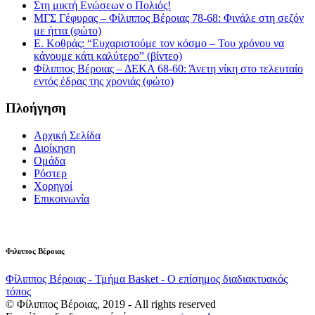
Στη μικτή Ενώσεων ο Πολιός!
ΜΓΣ Γέφυρας – Φίλιππος Βέροιας 78-68: Φινάλε στη σεζόν
με ήττα (φώτο)
Ε. Κοθράς: “Ευχαριστούμε τον κόσμο – Του χρόνου να
κάνουμε κάτι καλύτερο” (βίντεο)
Φίλιππος Βέροιας – ΔΕΚΑ 68-60: Άνετη νίκη στο τελευταίο
εντός έδρας της χρονιάς (φώτο)
Πλοήγηση
Αρχική Σελίδα
Διοίκηση
Ομάδα
Ρόστερ
Χορηγοί
Επικοινωνία
Φιλιππος Βέροιας
Φίλιππος Βέροιας - Τμήμα Basket - Ο επίσημος διαδιακτυακός
τόπος
© Φίλιππος Βέροιας, 2019 - All rights reserved