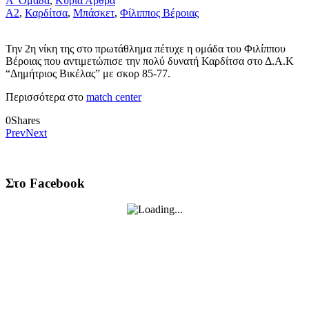
Α' Ομάδα
,
Κύρια Άρθρα
Α2
,
Καρδίτσα
,
Μπάσκετ
,
Φίλιππος Βέροιας
Την 2η νίκη της στο πρωτάθλημα πέτυχε η ομάδα του Φιλίππου
Βέροιας που αντιμετώπισε την πολύ δυνατή Καρδίτσα στο Δ.Α.Κ
“Δημήτριος Βικέλας” με σκορ 85-77.
Περισσότερα στο
match center
0
Shares
Prev
Next
Στο Facebook