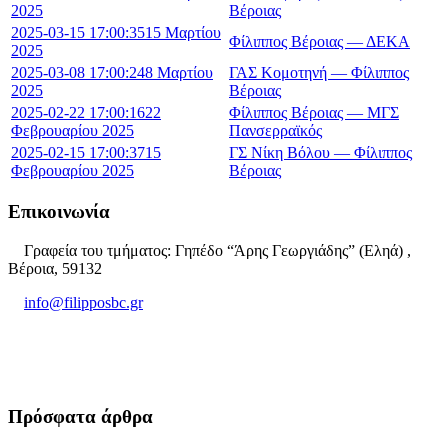
2025
Βέροιας
2025-03-15 17:00:35
15 Μαρτίου
Φίλιππος Βέροιας — ΔΕΚΑ
2025
2025-03-08 17:00:24
8 Μαρτίου
ΓΑΣ Κομοτηνή — Φίλιππος
2025
Βέροιας
2025-02-22 17:00:16
22
Φίλιππος Βέροιας — ΜΓΣ
Φεβρουαρίου 2025
Πανσερραϊκός
2025-02-15 17:00:37
15
ΓΣ Νίκη Βόλου — Φίλιππος
Φεβρουαρίου 2025
Βέροιας
Επικοινωνία
Γραφεία του τμήματος: Γηπέδο “Άρης Γεωργιάδης” (Εληά) ,
Βέροια, 59132
info@filipposbc.gr
6932335069
Πρόσφατα άρθρα