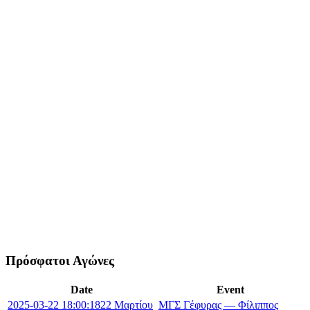
Πρόσφατοι Αγώνες
Date
Event
2025-03-22 18:00:18
22 Μαρτίου
ΜΓΣ Γέφυρας — Φίλιππος