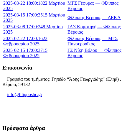
2025-03-22 18:00:18
22 Μαρτίου
ΜΓΣ Γέφυρας — Φίλιππος
2025
Βέροιας
2025-03-15 17:00:35
15 Μαρτίου
Φίλιππος Βέροιας — ΔΕΚΑ
2025
2025-03-08 17:00:24
8 Μαρτίου
ΓΑΣ Κομοτηνή — Φίλιππος
2025
Βέροιας
2025-02-22 17:00:16
22
Φίλιππος Βέροιας — ΜΓΣ
Φεβρουαρίου 2025
Πανσερραϊκός
2025-02-15 17:00:37
15
ΓΣ Νίκη Βόλου — Φίλιππος
Φεβρουαρίου 2025
Βέροιας
Επικοινωνία
Γραφεία του τμήματος: Γηπέδο “Άρης Γεωργιάδης” (Εληά) ,
Βέροια, 59132
info@filipposbc.gr
6932335069
Πρόσφατα άρθρα