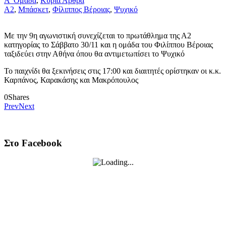
Α' Ομάδα
,
Κύρια Άρθρα
Α2
,
Μπάσκετ
,
Φίλιππος Βέροιας
,
Ψυχικό
Με την 9η αγωνιστική συνεχίζεται το πρωτάθλημα της Α2
κατηγορίας το Σάββατο 30/11 και η ομάδα του Φιλίππου Βέροιας
ταξιδεύει στην Αθήνα όπου θα αντιμετωπίσει το Ψυχικό
Το παιχνίδι θα ξεκινήσεις στις 17:00 και διαιτητές ορίστηκαν οι κ.κ.
Καρπάνος, Καρακάσης και Μακρόπουλος
0
Shares
Prev
Next
Στο Facebook