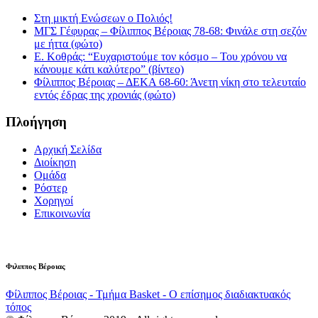
Στη μικτή Ενώσεων ο Πολιός!
ΜΓΣ Γέφυρας – Φίλιππος Βέροιας 78-68: Φινάλε στη σεζόν
με ήττα (φώτο)
Ε. Κοθράς: “Ευχαριστούμε τον κόσμο – Του χρόνου να
κάνουμε κάτι καλύτερο” (βίντεο)
Φίλιππος Βέροιας – ΔΕΚΑ 68-60: Άνετη νίκη στο τελευταίο
εντός έδρας της χρονιάς (φώτο)
Πλοήγηση
Αρχική Σελίδα
Διοίκηση
Ομάδα
Ρόστερ
Χορηγοί
Επικοινωνία
Φιλιππος Βέροιας
Φίλιππος Βέροιας - Τμήμα Basket - Ο επίσημος διαδιακτυακός
τόπος